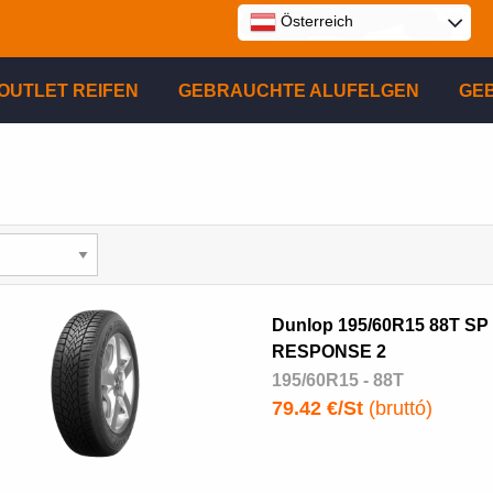
Österreich
E
OUTLET REIFEN
GEBRAUCHTE ALUFELGEN
GE
P
R
Dunlop 195/60R15 88T SP
RESPONSE 2
195/60R15 - 88T
79.42 €/St
(bruttó)