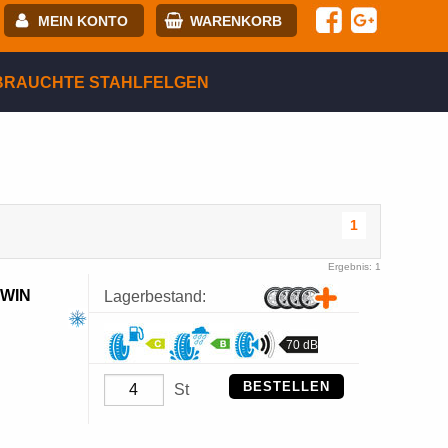
MEIN KONTO
WARENKORB
-mail:
BRAUCHTE STAHLFELGEN
asswort:
egistrierung
ANMELDEN
1
Ergebnis: 1
 WIN
Lagerbestand:
70 dB
BESTELLEN
St