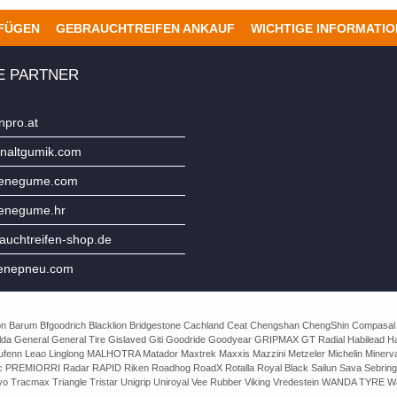
UFÜGEN
GEBRAUCHTREIFEN ANKAUF
WICHTIGE INFORMATI
E PARTNER
npro.at
naltgumik.com
jenegume.com
jenegume.hr
uchtreifen-shop.de
enepneu.com
e Avon Barum Bfgoodrich Blacklion Bridgestone Cachland Ceat Chengshan ChengShin Compasal
da General General Tire Gislaved Giti Goodride Goodyear GRIPMAX GT Radial Habilead Haida
Laufenn Leao Linglong MALHOTRA Matador Maxtrek Maxxis Mazzini Metzeler Michelin Mine
rac PREMIORRI Radar RAPID Riken Roadhog RoadX Rotalla Royal Black Sailun Sava Sebring
o Tracmax Triangle Tristar Unigrip Uniroyal Vee Rubber Viking Vredestein WANDA TYRE Wa