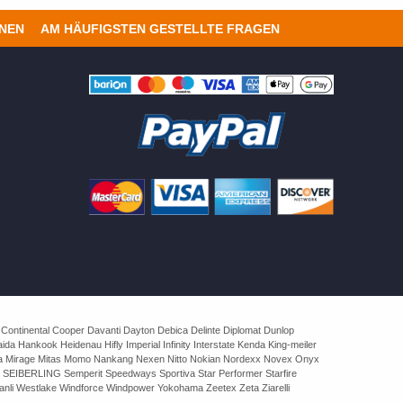
ONEN
AM HÄUFIGSTEN GESTELLTE FRAGEN
 Continental Cooper Davanti Dayton Debica Delinte Diplomat Dunlop
 Hankook Heidenau Hifly Imperial Infinity Interstate Kenda King-meiler
rva Mirage Mitas Momo Nankang Nexen Nitto Nokian Nordexx Novex Onyx
 SEIBERLING Semperit Speedways Sportiva Star Performer Starfire
nli Westlake Windforce Windpower Yokohama Zeetex Zeta Ziarelli