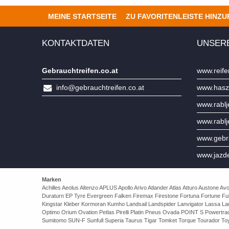
MEINE STARTSEITE
ZU FAVORITENLEISTE HINZ
KONTAKTDATEN
UNSER
Gebrauchtreifen.co.at
www.reife
info@gebrauchtreifen.co.at
www.hasz
www.rabl
www.rabl
www.gebra
www.jazd
Marken
Achilles Aeolus Altenzo APLUS Apollo Arivo Atlander Atlas Atturo Auston
Duraturn EP Tyre Evergreen Falken Firemax Firestone Fortuna Fortune Ful
Kingstar Kleber Kormoran Kumho Landsail Landspider Lanvigator Lassa 
Optimo Orium Ovation Petlas Pirelli Platin Pneus Ovada POINT S Powert
Sumitomo SUN-F Sunfull Superia Taurus Tigar Tomket Torque Tourador Toy