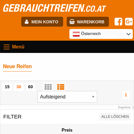
GEBRAUCHTREIFEN
.CO.AT
MEIN KONTO
WARENKORB
E-mail:
Österreich
Menü
Passwort:
Neue Reifen
Registrierung
ANMELDEN
15
30
60
1
Ergebnis: 1
FILTER
ALLE LÖSCHEN
Preis