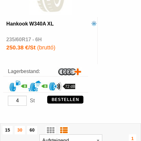
Hankook W340A XL
235/60R17 - 6H
250.38 €/St
(bruttó)
Lagerbestand:
72 dB
BESTELLEN
St
15
30
60
1