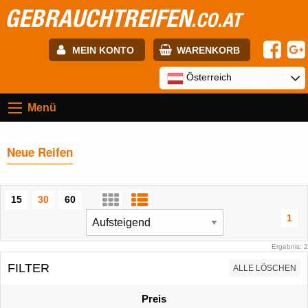
GEBRAUCHTREIFEN
.CO.AT
MEIN KONTO
WARENKORB
E-mail:
Österreich
Menü
Passwort:
Neue Reifen
Registrierung
ANMELDEN
15
30
60
1
Ergebnis: 2
FILTER
ALLE LÖSCHEN
Preis