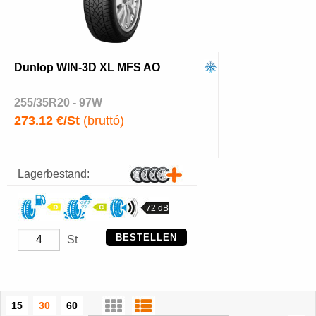
Dunlop WIN-3D XL MFS AO
255/35R20 - 97W
273.12 €/St
(bruttó)
Lagerbestand:
72 dB
BESTELLEN
St
15
30
60