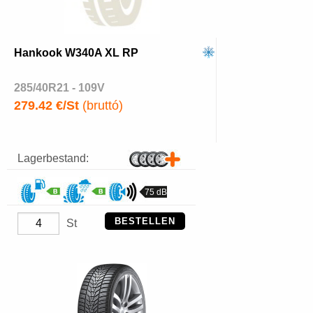
Hankook W340A XL RP
285/40R21 - 109V
279.42 €/St
(bruttó)
Lagerbestand:
75 dB
BESTELLEN
St