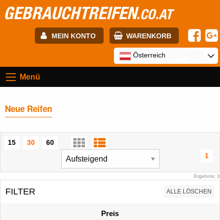
GEBRAUCHTREIFEN
.CO.AT
MEIN KONTO
WARENKORB
E-mail:
Österreich
Menü
Passwort:
Neue Reifen
Registrierung
ANMELDEN
15
30
60
1
Ergebnis: 3
FILTER
ALLE LÖSCHEN
Preis