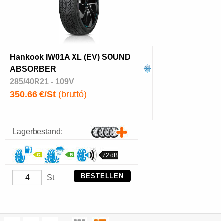
Hankook IW01A XL (EV) SOUND
ABSORBER
285/40R21 - 109V
350.66 €/St
(bruttó)
Lagerbestand:
72 dB
BESTELLEN
St