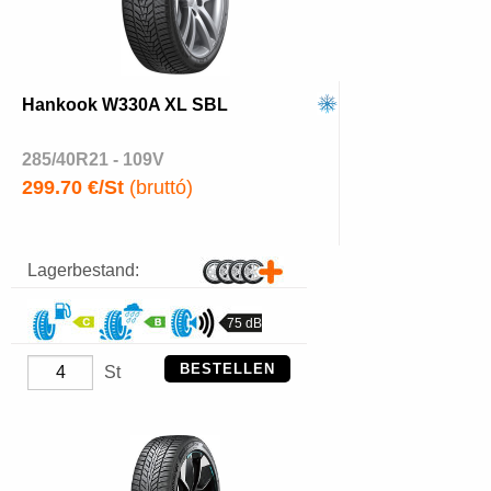
Hankook W330A XL SBL
285/40R21 - 109V
299.70 €/St
(bruttó)
Lagerbestand:
75 dB
BESTELLEN
St