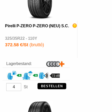
Pirelli P-ZERO P-ZERO (NEU) S.C.
325/35R22 - 110Y
372.58 €/St
(bruttó)
Lagerbestand:
73 dB
BESTELLEN
St