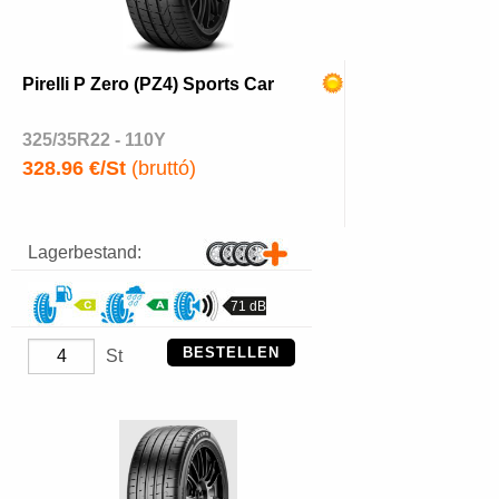
Pirelli P Zero (PZ4) Sports Car
325/35R22 - 110Y
328.96 €/St
(bruttó)
Lagerbestand:
71 dB
BESTELLEN
St