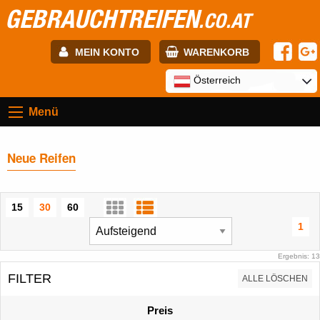
GEBRAUCHTREIFEN
.CO.AT
MEIN KONTO
WARENKORB
E-mail:
Österreich
Menü
Passwort:
Neue Reifen
Registrierung
ANMELDEN
15
30
60
1
Ergebnis: 13
FILTER
ALLE LÖSCHEN
Preis