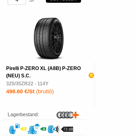
Pirelli P-ZERO XL (A8B) P-ZERO
(NEU) S.C.
325/35ZR22 - 114Y
498.60 €/St
(bruttó)
Lagerbestand:
73 dB