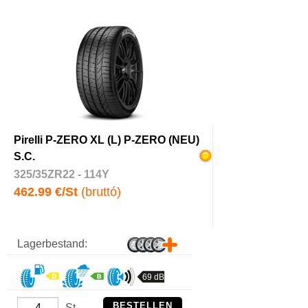
Pirelli P-ZERO XL (L) P-ZERO (NEU)
S.C.
325/35ZR22 - 114Y
462.99 €/St
(bruttó)
Lagerbestand:
69 dB
BESTELLEN
St