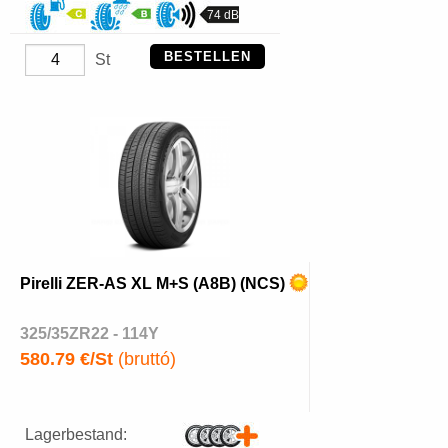
74 dB
BESTELLEN
St
Pirelli ZER-AS XL M+S (A8B) (NCS)
325/35ZR22 - 114Y
580.79 €/St
(bruttó)
Lagerbestand: