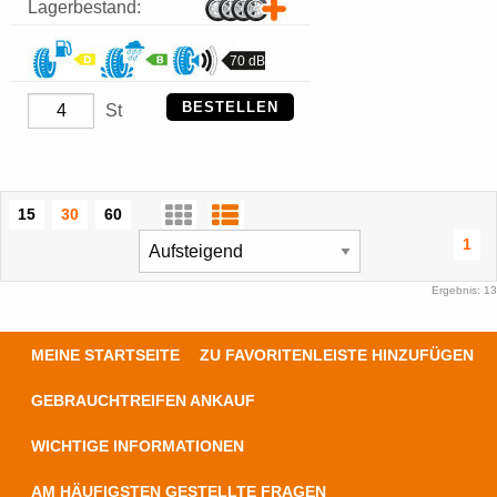
Lagerbestand:
70 dB
BESTELLEN
St
15
30
60
1
Ergebnis: 13
MEINE STARTSEITE
ZU FAVORITENLEISTE HINZUFÜGEN
GEBRAUCHTREIFEN ANKAUF
WICHTIGE INFORMATIONEN
AM HÄUFIGSTEN GESTELLTE FRAGEN