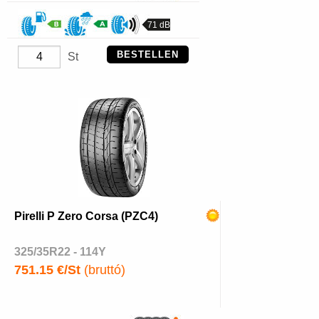
71 dB
BESTELLEN
St
Pirelli P Zero Corsa (PZC4)
325/35R22 - 114Y
751.15 €/St
(bruttó)