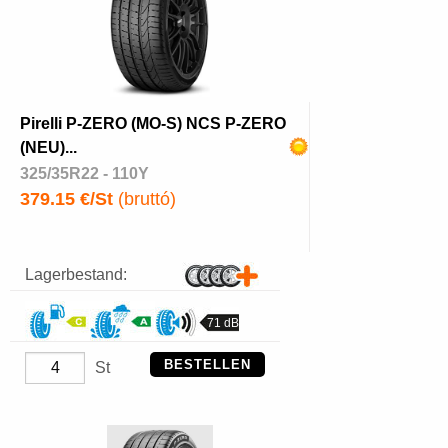
Pirelli P-ZERO (MO-S) NCS P-ZERO
(NEU)...
325/35R22 - 110Y
379.15 €/St
(bruttó)
Lagerbestand:
71 dB
BESTELLEN
St