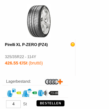
Pirelli XL P-ZERO (PZ4)
325/35R22 - 114Y
426.55 €/St
(bruttó)
Lagerbestand:
73 dB
BESTELLEN
St