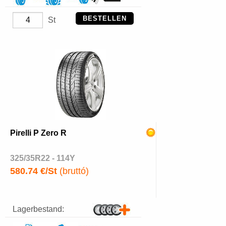
BESTELLEN
St
Pirelli P Zero R
325/35R22 - 114Y
580.74 €/St
(bruttó)
Lagerbestand: