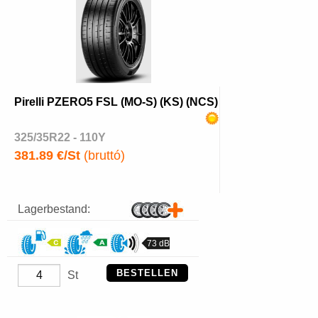
Pirelli PZERO5 FSL (MO-S) (KS) (NCS)
325/35R22 - 110Y
381.89 €/St
(bruttó)
Lagerbestand:
73 dB
BESTELLEN
St