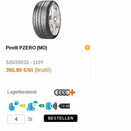
Pirelli PZERO (MO)
325/35R22 - 110Y
392.85 €/St
(bruttó)
Lagerbestand:
74 dB
BESTELLEN
St