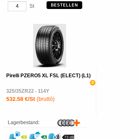
BESTELLEN
St
Pirelli PZERO5 XL FSL (ELECT) (L1)
325/35ZR22 - 114Y
532.58 €/St
(bruttó)
Lagerbestand:
73 dB