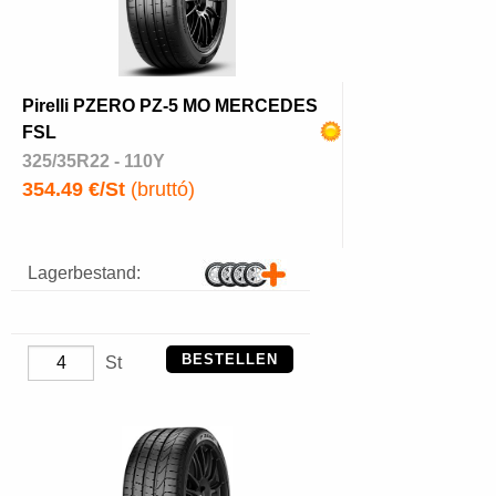
Pirelli PZERO PZ-5 MO MERCEDES
FSL
325/35R22 - 110Y
354.49 €/St
(bruttó)
Lagerbestand:
BESTELLEN
St