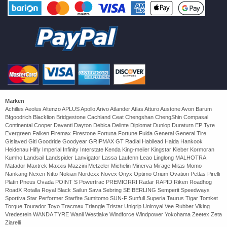
Marken
Achilles Aeolus Altenzo APLUS Apollo Arivo Atlander Atlas Atturo Austone Avon Barum
Bfgoodrich Blacklion Bridgestone Cachland Ceat Chengshan ChengShin Compasal
Continental Cooper Davanti Dayton Debica Delinte Diplomat Dunlop Duraturn EP Tyre
Evergreen Falken Firemax Firestone Fortuna Fortune Fulda General General Tire
Gislaved Giti Goodride Goodyear GRIPMAX GT Radial Habilead Haida Hankook
Heidenau Hifly Imperial Infinity Interstate Kenda King-meiler Kingstar Kleber Kormoran
Kumho Landsail Landspider Lanvigator Lassa Laufenn Leao Linglong MALHOTRA
Matador Maxtrek Maxxis Mazzini Metzeler Michelin Minerva Mirage Mitas Momo
Nankang Nexen Nitto Nokian Nordexx Novex Onyx Optimo Orium Ovation Petlas Pirelli
Platin Pneus Ovada POINT S Powertrac PREMIORRI Radar RAPID Riken Roadhog
RoadX Rotalla Royal Black Sailun Sava Sebring SEIBERLING Semperit Speedways
Sportiva Star Performer Starfire Sumitomo SUN-F Sunfull Superia Taurus Tigar Tomket
Torque Tourador Toyo Tracmax Triangle Tristar Unigrip Uniroyal Vee Rubber Viking
Vredestein WANDA TYRE Wanli Westlake Windforce Windpower Yokohama Zeetex Zeta
Ziarelli