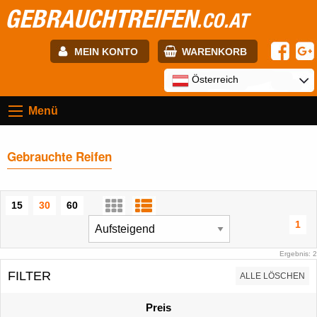
GEBRAUCHTREIFEN
.CO.AT
MEIN KONTO
WARENKORB
E-mail:
Österreich
Menü
Passwort:
Gebrauchte Reifen
Registrierung
ANMELDEN
15
30
60
1
Ergebnis: 2
FILTER
ALLE LÖSCHEN
Preis