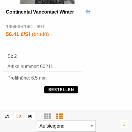
Continental Vancontact Winter
195/60R16C - 99T
56.41 €/St
(bruttó)
St: 2
Artikelnummer: 60211
Profilhöhe: 6.5 mm
BESTELLEN
15
30
60
1