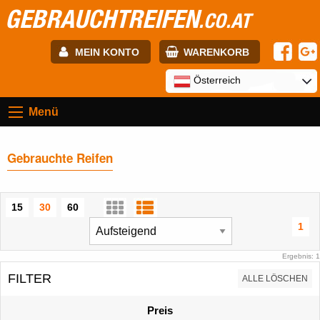
GEBRAUCHTREIFEN
.CO.AT
MEIN KONTO
WARENKORB
E-mail:
Österreich
Menü
Passwort:
Gebrauchte Reifen
Registrierung
ANMELDEN
15
30
60
1
Ergebnis: 1
FILTER
ALLE LÖSCHEN
Preis