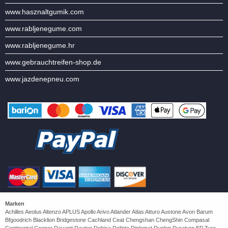
www.hasznaltgumik.com
www.rabljenegume.com
www.rabljenegume.hr
www.gebrauchtreifen-shop.de
www.jazdenepneu.com
Marken
Achilles Aeolus Altenzo APLUS Apollo Arivo Atlander Atlas Atturo Austone Avon Barum
Bfgoodrich Blacklion Bridgestone Cachland Ceat Chengshan ChengShin Compasal
Continental Cooper Davanti Dayton Debica Delinte Diplomat Dunlop Duraturn EP Tyre