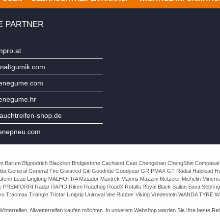
E PARTNER
npro.at
naltgumik.com
jenegume.com
jenegume.hr
uchtreifen-shop.de
enepneu.com
e Avon Barum Bfgoodrich Blacklion Bridgestone Cachland Ceat Chengshan ChengShin Compasal
da General General Tire Gislaved Giti Goodride Goodyear GRIPMAX GT Radial Habilead Haida
Laufenn Leao Linglong MALHOTRA Matador Maxtrek Maxxis Mazzini Metzeler Michelin Mine
rac PREMIORRI Radar RAPID Riken Roadhog RoadX Rotalla Royal Black Sailun Sava Sebring
o Tracmax Triangle Tristar Unigrip Uniroyal Vee Rubber Viking Vredestein WANDA TYRE Wa
nterreifen, Allwetterreifen kaufen möchten. In unserem Webshop werden Sie Ihre beste Reife