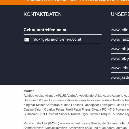
KONTAKTDATEN
UNSER
Gebrauchtreifen.co.at
www.reife
info@gebrauchtreifen.co.at
www.hasz
www.rabl
www.rabl
www.gebra
www.jazd
Marken
Achilles Aeolus Altenzo APLUS Apollo Arivo Atlander Atlas Atturo Auston
Duraturn EP Tyre Evergreen Falken Firemax Firestone Fortuna Fortune Ful
Kingstar Kleber Kormoran Kumho Landsail Landspider Lanvigator Lassa 
Optimo Orium Ovation Petlas Pirelli Platin Pneus Ovada POINT S Powert
Sumitomo SUN-F Sunfull Superia Taurus Tigar Tomket Torque Tourador Toy
Rund um die Uhr (0-24 h) warten wir auf unsere Kunde, die Sommerreifen, Wi
Sommerreifen, Aluminiumfelgen, Stahlfelgen neue und auch gebrauchte an.