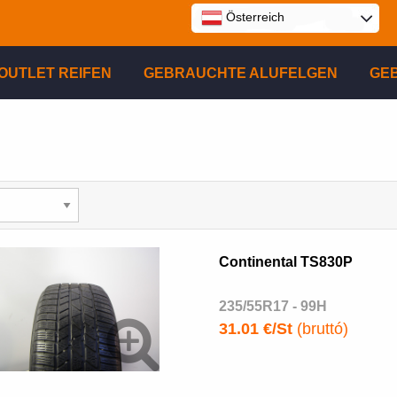
Österreich
E
OUTLET REIFEN
GEBRAUCHTE ALUFELGEN
GE
P
R
Continental TS830P
235/55R17 - 99H
31.01 €/St
(bruttó)