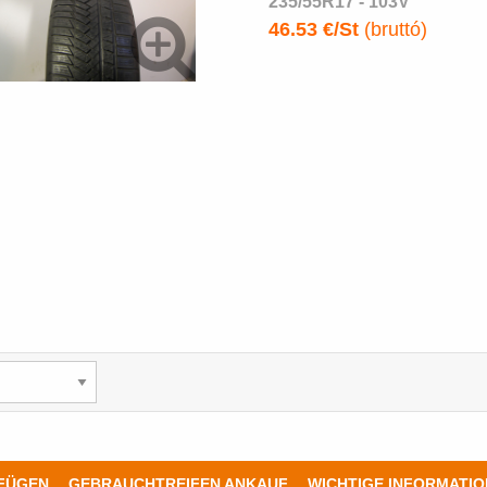
235/55R17 - 103V
46.53 €/St
(bruttó)
UFÜGEN
GEBRAUCHTREIFEN ANKAUF
WICHTIGE INFORMATI