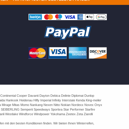
 Continental Cooper Davanti Dayton Debica Delinte Diplomat Dunlop
 Hankook Heidenau Hifly Imperial Infinity Interstate Kenda King-meiler
rva Mirage Mitas Momo Nankang Nexen Nitto Nokian Nordexx Novex Onyx
 SEIBERLING Semperit Speedways Sportiva Star Performer Starfire
nli Westlake Windforce Windpower Yokohama Zeetex Zeta Ziarelli
n mit den besten Konditionen finden. Wir bieten Ihnen Winterreifen,