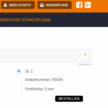
MEIN KONTO
WARENKORB
-mail:
BRAUCHTE STAHLFELGEN
asswort:
egistrierung
ANMELDEN
1
Ergebnis: 4
St: 2
Artikelnummer: 55449
Profilhöhe: 5 mm
BESTELLEN