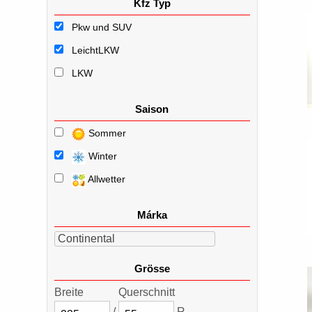
Kfz Typ
Pkw und SUV
LeichtLKW
LKW
Saison
Sommer
Winter
Allwetter
Márka
Continental
Grösse
Breite
Querschnitt
/
R