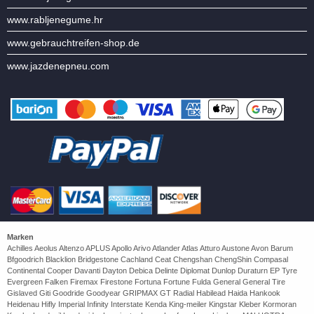
www.rabljenegume.hr
www.gebrauchtreifen-shop.de
www.jazdenepneu.com
Marken
Achilles Aeolus Altenzo APLUS Apollo Arivo Atlander Atlas Atturo Austone Avon Barum
Bfgoodrich Blacklion Bridgestone Cachland Ceat Chengshan ChengShin Compasal
Continental Cooper Davanti Dayton Debica Delinte Diplomat Dunlop Duraturn EP Tyre
Evergreen Falken Firemax Firestone Fortuna Fortune Fulda General General Tire
Gislaved Giti Goodride Goodyear GRIPMAX GT Radial Habilead Haida Hankook
Heidenau Hifly Imperial Infinity Interstate Kenda King-meiler Kingstar Kleber Kormoran