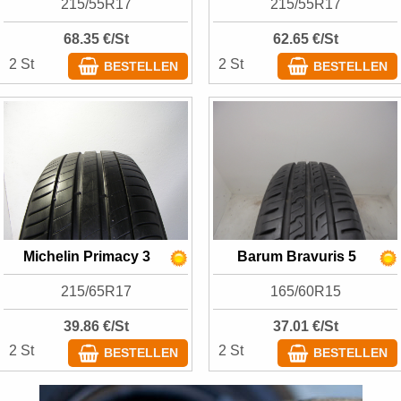
215/55R17
215/55R17
68.35 €/St
62.65 €/St
2 St
2 St
BESTELLEN
BESTELLEN
Michelin Primacy 3
Barum Bravuris 5
215/65R17
165/60R15
39.86 €/St
37.01 €/St
2 St
2 St
BESTELLEN
BESTELLEN