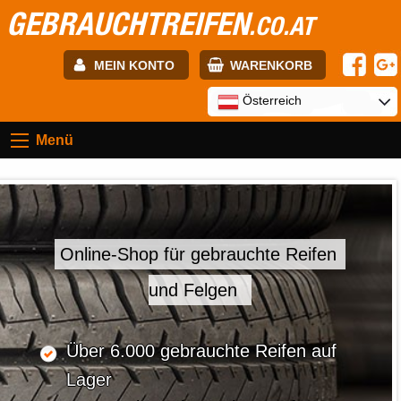
GEBRAUCHTREIFEN
.CO.AT
MEIN KONTO
WARENKORB
E-mail:
Österreich
Menü
Passwort:
Registrierung
ANMELDEN
Online-Shop für gebrauchte Reifen
und Felgen
Über 6.000 gebrauchte Reifen auf
Lager