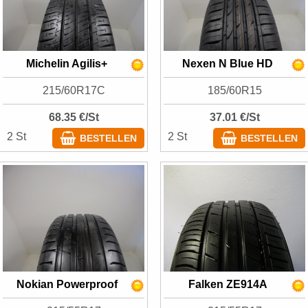
Michelin Agilis+
Nexen N Blue HD
215/60R17C
185/60R15
68.35 €/St
37.01 €/St
2 St
2 St
BESTELLEN
BESTELLEN
Nokian Powerproof
Falken ZE914A