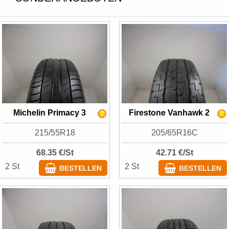
Michelin Primacy 3
Firestone Vanhawk 2
215/55R18
205/65R16C
68.35 €/St
42.71 €/St
2 St
2 St
BESTELLEN
BESTELLEN