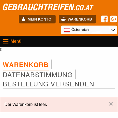
GEBRAUCHTREIFEN
.CO.AT
MEIN KONTO
WARENKORB
E-mail:
Österreich
Menü
Passwort:
0
WARENKORB
Registrierung
ANMELDEN
DATENABSTIMMUNG
BESTELLUNG VERSENDEN
×
Der Warenkorb ist leer.