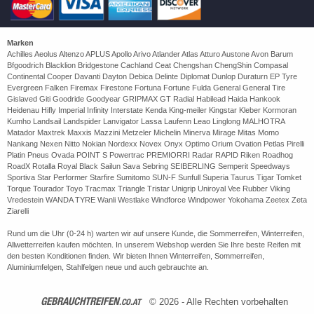
Marken
Achilles Aeolus Altenzo APLUS Apollo Arivo Atlander Atlas Atturo Austone Avon Barum
Bfgoodrich Blacklion Bridgestone Cachland Ceat Chengshan ChengShin Compasal
Continental Cooper Davanti Dayton Debica Delinte Diplomat Dunlop Duraturn EP Tyre
Evergreen Falken Firemax Firestone Fortuna Fortune Fulda General General Tire
Gislaved Giti Goodride Goodyear GRIPMAX GT Radial Habilead Haida Hankook
Heidenau Hifly Imperial Infinity Interstate Kenda King-meiler Kingstar Kleber Kormoran
Kumho Landsail Landspider Lanvigator Lassa Laufenn Leao Linglong MALHOTRA
Matador Maxtrek Maxxis Mazzini Metzeler Michelin Minerva Mirage Mitas Momo
Nankang Nexen Nitto Nokian Nordexx Novex Onyx Optimo Orium Ovation Petlas Pirelli
Platin Pneus Ovada POINT S Powertrac PREMIORRI Radar RAPID Riken Roadhog
RoadX Rotalla Royal Black Sailun Sava Sebring SEIBERLING Semperit Speedways
Sportiva Star Performer Starfire Sumitomo SUN-F Sunfull Superia Taurus Tigar Tomket
Torque Tourador Toyo Tracmax Triangle Tristar Unigrip Uniroyal Vee Rubber Viking
Vredestein WANDA TYRE Wanli Westlake Windforce Windpower Yokohama Zeetex Zeta
Ziarelli
Rund um die Uhr (0-24 h) warten wir auf unsere Kunde, die Sommerreifen, Winterreifen,
Allwetterreifen kaufen möchten. In unserem Webshop werden Sie Ihre beste Reifen mit
den besten Konditionen finden. Wir bieten Ihnen Winterreifen, Sommerreifen,
Aluminiumfelgen, Stahlfelgen neue und auch gebrauchte an.
GEBRAUCHTREIFEN
.CO.AT
© 2026 - Alle Rechten vorbehalten