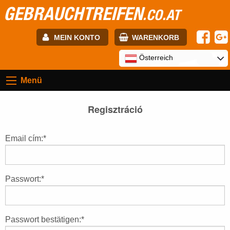
GEBRAUCHTREIFEN
.CO.AT
MEIN KONTO
WARENKORB
E-mail:
Österreich
Menü
Passwort:
Regisztráció
Registrierung
ANMELDEN
Email cím:*
Passwort:*
Passwort bestätigen:*