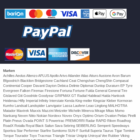
Marken
Achilles Aeolus Altenzo APLUS Apollo Arivo Atlander Atlas Atturo Austone Avon Barum
Bfgoodrich Blacklion Bridgestone Cachland Ceat Chengshan ChengShin Compasal
Continental Cooper Davanti Dayton Debica Delinte Diplomat Dunlop Duraturn EP Tyre
Evergreen Falken Firemax Firestone Fortuna Fortune Fulda General General Tire
Gislaved Giti Goodride Goodyear GRIPMAX GT Radial Habilead Haida Hankook
Heidenau Hifly Imperial Infinity Interstate Kenda King-meiler Kingstar Kleber Kormoran
Kumho Landsail Landspider Lanvigator Lassa Laufenn Leao Linglong MALHOTRA
Matador Maxtrek Maxxis Mazzini Metzeler Michelin Minerva Mirage Mitas Momo
Nankang Nexen Nitto Nokian Nordexx Novex Onyx Optimo Orium Ovation Petlas Pirelli
Platin Pneus Ovada POINT S Powertrac PREMIORRI Radar RAPID Riken Roadhog
RoadX Rotalla Royal Black Sailun Sava Sebring SEIBERLING Semperit Speedways
Sportiva Star Performer Starfire Sumitomo SUN-F Sunfull Superia Taurus Tigar Tomket
Torque Tourador Toyo Tracmax Triangle Tristar Unigrip Uniroyal Vee Rubber Viking