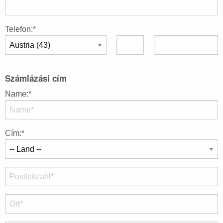
Telefon:*
Számlázási cím
Name:*
Cím:*