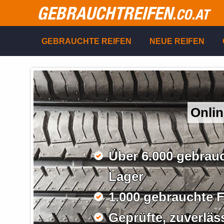
GEBRAUCHTREIFEN
.CO.AT
GEBRAUCHTE REIFEN
NEUE REIFEN
Onlin
Über 6.000 gebrauc
Lager
1.000 gebrauchte F
Geprüfte, zuverläs