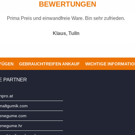
BEWERTUNGEN
Prima Preis und einwandfreie Ware. Bin sehr zufrieden.
Klaus, Tulln
UFÜGEN
GEBRAUCHTREIFEN ANKAUF
WICHTIGE INFORMATI
E PARTNER
npro.at
naltgumik.com
jenegume.com
jenegume.hr