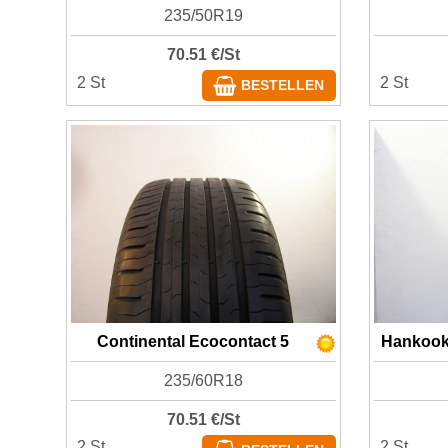
235/50R19
70.51 €/St
2 St
2 St
BESTELLEN
Continental Ecocontact 5
Hankook
235/60R18
70.51 €/St
2 St
2 St