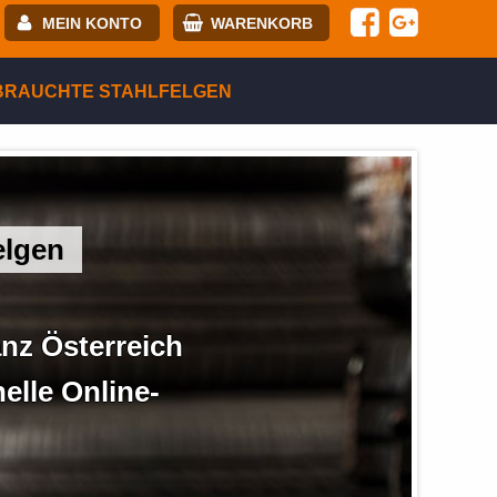
MEIN KONTO
WARENKORB
-mail:
BRAUCHTE STAHLFELGEN
asswort:
egistrierung
ANMELDEN
elgen
anz Österreich
lle Online-