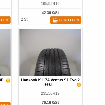
195/55R16
42.30 €/St
2 St
LLEN
BESTELLEN
/P
Hankook K117A Ventus S1 Evo 2
seal
235/50R19
76.16 €/St