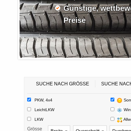
Günstige, wettbew
Preise
SUCHE NACH GRÖSSE
SUCHE NAC
PKW, 4x4
Som
LeichtLKW
Win
LKW
Allw
Grösse