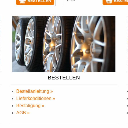
BESTELLEN
BESTE
BESTELLEN
Bestellanleitung »
Lieferkonditionen »
Bestätigung »
AGB »