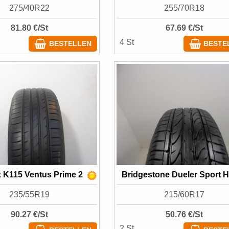
275/40R22
255/70R18
81.80 €/St
67.69 €/St
4 St
BESTELLEN
BESTE
 K115 Ventus Prime 2
Bridgestone Dueler Sport H
235/55R19
215/60R17
90.27 €/St
50.76 €/St
2 St