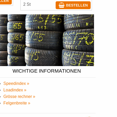
LLEN
2 St
BESTELLEN
WICHTIGE INFORMATIONEN
Speedindex »
Loadindex »
Grösse rechner »
Felgenbreite »