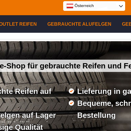
Österreich
E
OUTLET REIFEN
GEBRAUCHTE ALUFELGEN
GE
P
R
e-Shop für gebrauchte Reifen und F
hte Reifen auf
Lieferung in g
Bequeme, schne
elgen auf Lager
Bestellung
sige Qualität