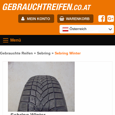
GEBRAUCHTREIFEN
.CO.AT
MEIN KONTO
WARENKORB
E-mail:
Österreich
Menü
Passwort:
Gebrauchte Reifen »
Sebring
»
Sebring Winter
Registrierung
ANMELDEN
Sebring Winter