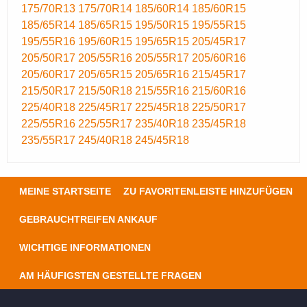
175/70R13
175/70R14
185/60R14
185/60R15
185/65R14
185/65R15
195/50R15
195/55R15
195/55R16
195/60R15
195/65R15
205/45R17
205/50R17
205/55R16
205/55R17
205/60R16
205/60R17
205/65R15
205/65R16
215/45R17
215/50R17
215/50R18
215/55R16
215/60R16
225/40R18
225/45R17
225/45R18
225/50R17
225/55R16
225/55R17
235/40R18
235/45R18
235/55R17
245/40R18
245/45R18
MEINE STARTSEITE
ZU FAVORITENLEISTE HINZUFÜGEN
GEBRAUCHTREIFEN ANKAUF
WICHTIGE INFORMATIONEN
AM HÄUFIGSTEN GESTELLTE FRAGEN