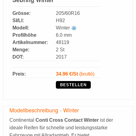
Grösse:
205/60R16
SI/LI:
H92
Modell:
Winter
Profilhöhe
6.0 mm
Artikelnummer:
48119
Menge:
2 St
DOT:
2017
Preis:
34.96
€/St
(bruttó)
BESTELLEN
Modellbeschreibung - Winter
Continental
Conti Cross Contact Winter
ist der
ideale Reifen für schnelle und leistungsstarke
Fahrzeuge mit Allradantrieb. Er bietet