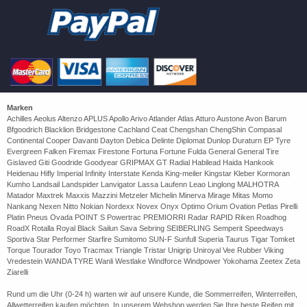
Marken
Achilles Aeolus Altenzo APLUS Apollo Arivo Atlander Atlas Atturo Austone Avon Barum
Bfgoodrich Blacklion Bridgestone Cachland Ceat Chengshan ChengShin Compasal
Continental Cooper Davanti Dayton Debica Delinte Diplomat Dunlop Duraturn EP Tyre
Evergreen Falken Firemax Firestone Fortuna Fortune Fulda General General Tire
Gislaved Giti Goodride Goodyear GRIPMAX GT Radial Habilead Haida Hankook
Heidenau Hifly Imperial Infinity Interstate Kenda King-meiler Kingstar Kleber Kormoran
Kumho Landsail Landspider Lanvigator Lassa Laufenn Leao Linglong MALHOTRA
Matador Maxtrek Maxxis Mazzini Metzeler Michelin Minerva Mirage Mitas Momo
Nankang Nexen Nitto Nokian Nordexx Novex Onyx Optimo Orium Ovation Petlas Pirelli
Platin Pneus Ovada POINT S Powertrac PREMIORRI Radar RAPID Riken Roadhog
RoadX Rotalla Royal Black Sailun Sava Sebring SEIBERLING Semperit Speedways
Sportiva Star Performer Starfire Sumitomo SUN-F Sunfull Superia Taurus Tigar Tomket
Torque Tourador Toyo Tracmax Triangle Tristar Unigrip Uniroyal Vee Rubber Viking
Vredestein WANDA TYRE Wanli Westlake Windforce Windpower Yokohama Zeetex Zeta
Ziarelli
Rund um die Uhr (0-24 h) warten wir auf unsere Kunde, die Sommerreifen, Winterreifen,
Allwetterreifen kaufen möchten. In unserem Webshop werden Sie Ihre beste Reifen mit