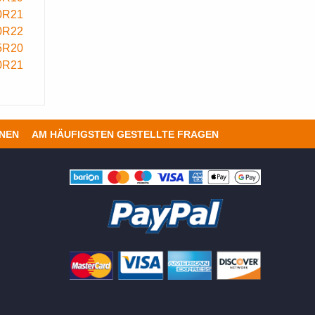
0R21
0R22
5R20
0R21
ONEN
AM HÄUFIGSTEN GESTELLTE FRAGEN