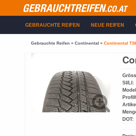
GEBRAUCHTREIFEN
.CO.AT
GEBRAUCHTE REIFEN
NEUE REIFEN
Gebrauchte Reifen »
Continental
»
Continental TS
Co
Gröss
SI/LI:
Model
Profi
Artik
Meng
DOT: