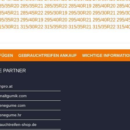
85/35R20
285/35R21
285/35R22
285/40R19
285/40R20
285/4
85/45R21
285/45R22
295/30R19
295/30R20
295/30R21
295/3
95/35R23
295/40R19
295/40R20
295/40R21
295/40R22
295/4
15/30R21
315/30R22
315/35R20
315/35R21
315/35R22
315/4
UFÜGEN
GEBRAUCHTREIFEN ANKAUF
WICHTIGE INFORMATI
E PARTNER
npro.at
naltgumik.com
jenegume.com
jenegume.hr
uchtreifen-shop.de