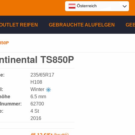
Österreich
E
OUTLET REIFEN
GEBRAUCHTE ALUFELGEN
GE
P
850P
ntinental TS850P
R
e:
235/65R17
H108
l:
Winter
lhöhe
6.5 mm
elnummer:
62700
e:
4 St
2016