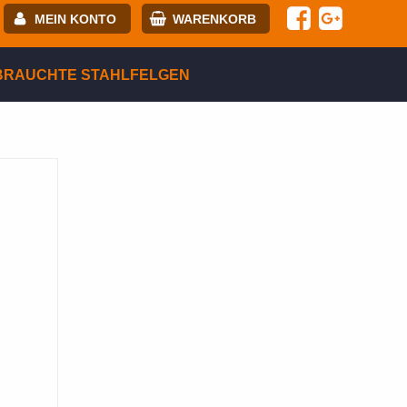
MEIN KONTO
WARENKORB
-mail:
BRAUCHTE STAHLFELGEN
asswort:
egistrierung
ANMELDEN