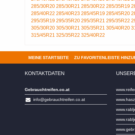
285/30R20
285/30R21
285/30R22
285/35R19
2
285/40R22
285/40R23
285/45R19
285/45R20
2
295/35R19
295/35R20
295/35R21
295/35R22
2
305/30R20
305/30R21
305/35R21
305/40R20
3
315/45R21
325/35R22
325/40R22
MEINE STARTSEITE
ZU FAVORITENLEISTE HINZ
KONTAKTDATEN
UNSER
Gebrauchtreifen.co.at
www.reife
info@gebrauchtreifen.co.at
www.hasz
www.rabl
www.rabl
www.gebra