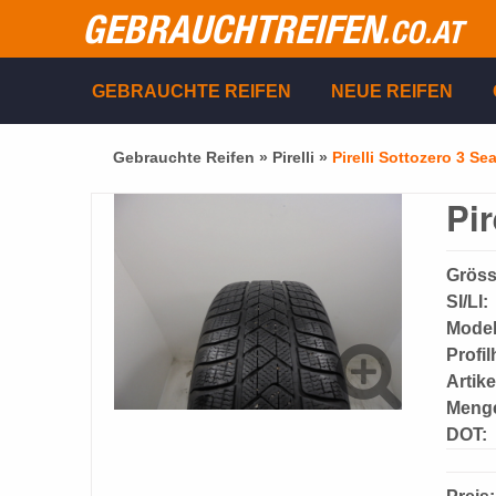
GEBRAUCHTREIFEN
.CO.AT
GEBRAUCHTE REIFEN
NEUE REIFEN
Gebrauchte Reifen »
Pirelli
»
Pirelli Sottozero 3 Sea
Pir
Gröss
SI/LI:
Model
Profi
Artik
Meng
DOT: