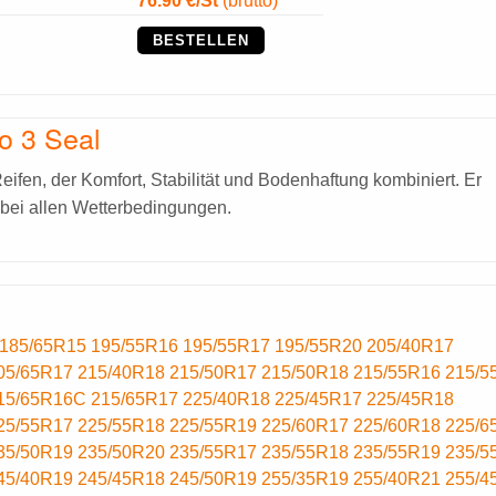
76.90
€/St
(bruttó)
BESTELLEN
o 3 Seal
Reifen, der Komfort, Stabilität und Bodenhaftung kombiniert. Er
s bei allen Wetterbedingungen.
185/65R15
195/55R16
195/55R17
195/55R20
205/40R17
05/65R17
215/40R18
215/50R17
215/50R18
215/55R16
215/5
15/65R16C
215/65R17
225/40R18
225/45R17
225/45R18
25/55R17
225/55R18
225/55R19
225/60R17
225/60R18
225/6
35/50R19
235/50R20
235/55R17
235/55R18
235/55R19
235/5
45/40R19
245/45R18
245/50R19
255/35R19
255/40R21
255/4