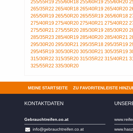
255/55R19
255/60R18
255/60R19
255/60R20
2
265/35R22
265/40R18
265/40R19
265/40R20
2
265/50R19
265/50R20
265/55R19
265/60R18
2
275/40R19
275/40R20
275/40R21
275/40R22
2
275/50R21
275/55R20
285/30R19
285/30R20
2
285/35R23
285/40R19
285/40R20
285/40R21
2
295/30R20
295/30R21
295/35R18
295/35R19
2
295/45R19
305/30R20
305/30R21
305/35R19
3
315/30R22
315/35R20
315/35R22
315/40R21
3
325/55R22
335/30R20
MEINE STARTSEITE
ZU FAVORITENLEISTE HINZ
KONTAKTDATEN
UNSER
Gebrauchtreifen.co.at
www.reife
info@gebrauchtreifen.co.at
www.hasz