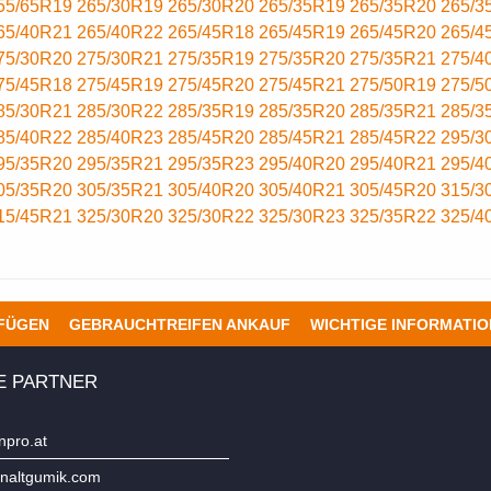
55/65R19
265/30R19
265/30R20
265/35R19
265/35R20
265/3
65/40R21
265/40R22
265/45R18
265/45R19
265/45R20
265/4
75/30R20
275/30R21
275/35R19
275/35R20
275/35R21
275/4
75/45R18
275/45R19
275/45R20
275/45R21
275/50R19
275/5
85/30R21
285/30R22
285/35R19
285/35R20
285/35R21
285/3
85/40R22
285/40R23
285/45R20
285/45R21
285/45R22
295/3
95/35R20
295/35R21
295/35R23
295/40R20
295/40R21
295/4
05/35R20
305/35R21
305/40R20
305/40R21
305/45R20
315/3
15/45R21
325/30R20
325/30R22
325/30R23
325/35R22
325/4
UFÜGEN
GEBRAUCHTREIFEN ANKAUF
WICHTIGE INFORMATI
E PARTNER
npro.at
naltgumik.com