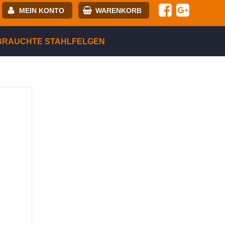
MEIN KONTO
WARENKORB
-mail:
BRAUCHTE STAHLFELGEN
asswort:
egistrierung
ANMELDEN