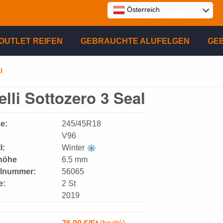
Österreich
E
OUTLET REIFEN
GEBRAUCHTE ALUFELGEN
GE
P
l
elli Sottozero 3 Seal
R
e:
245/45R18
V96
l:
Winter
lhöhe
6.5 mm
elnummer:
56065
e:
2 St
2019