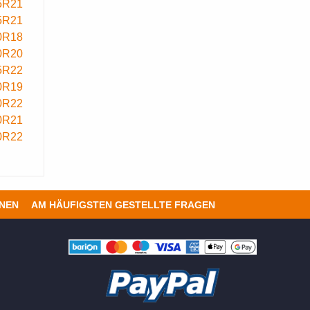
5R21
5R21
0R18
0R20
5R22
0R19
0R22
0R21
0R22
ONEN
AM HÄUFIGSTEN GESTELLTE FRAGEN