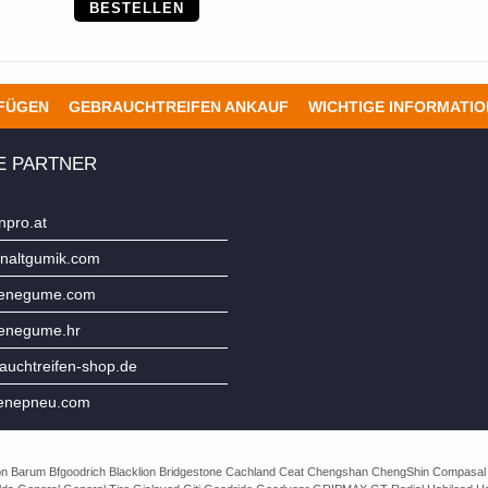
BESTELLEN
UFÜGEN
GEBRAUCHTREIFEN ANKAUF
WICHTIGE INFORMATI
E PARTNER
npro.at
naltgumik.com
jenegume.com
jenegume.hr
uchtreifen-shop.de
enepneu.com
e Avon Barum Bfgoodrich Blacklion Bridgestone Cachland Ceat Chengshan ChengShin Compasal