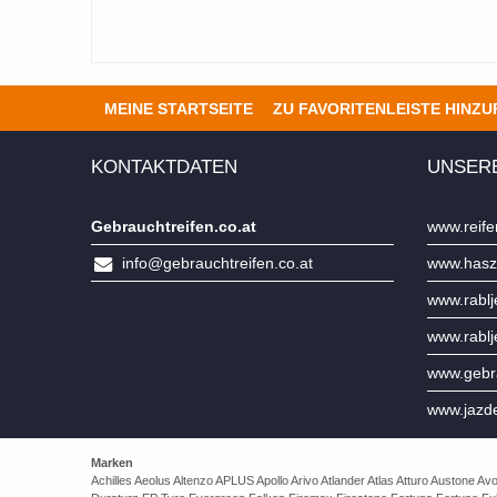
MEINE STARTSEITE
ZU FAVORITENLEISTE HINZ
KONTAKTDATEN
UNSER
Gebrauchtreifen.co.at
www.reife
info@gebrauchtreifen.co.at
www.hasz
www.rabl
www.rabl
www.gebra
www.jazd
Marken
Achilles Aeolus Altenzo APLUS Apollo Arivo Atlander Atlas Atturo Auston