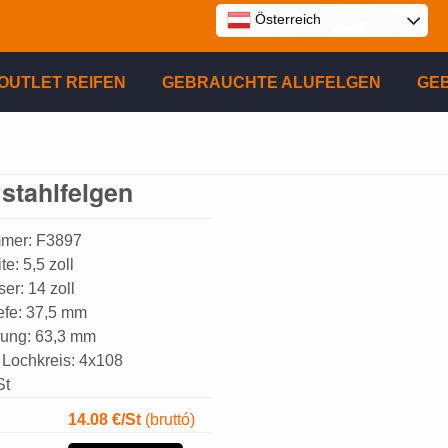
Österreich
E
OUTLET REIFEN
GEBRAUCHTE ALUFELGEN
GE
P
stahlfelgen
R
mmer: F3897
e: 5,5 zoll
r: 14 zoll
efe: 37,5 mm
rung: 63,3 mm
 Lochkreis: 4x108
St
14.08
€/St
(bruttó)