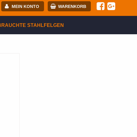
MEIN KONTO
WARENKORB
-mail:
BRAUCHTE STAHLFELGEN
asswort:
egistrierung
ANMELDEN