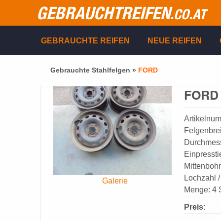
GEBRAUCHTREIFEN
.CO.AT
GEBRAUCHTE REIFEN
NEUE REIFEN
Gebrauchte Stahlfelgen »
FORD
FORD 
Artikelnu
Felgenbreit
Durchmesse
Einpressti
Mittenboh
Lochzahl /
Galerie
Menge: 4 
Preis: