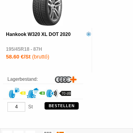
Hankook W320 XL DOT 2020
195/45R18 - 87H
58.60 €/St
(bruttó)
Lagerbestand:
70 dB
BESTELLEN
St