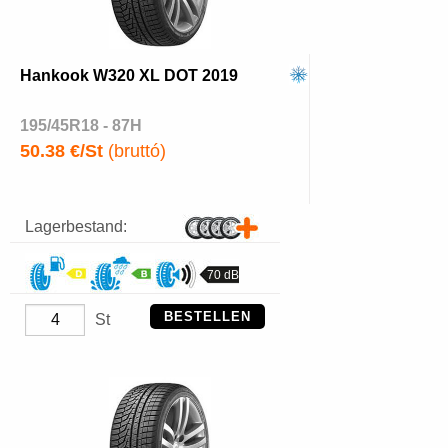
Hankook W320 XL DOT 2019
195/45R18 - 87H
50.38 €/St
(bruttó)
Lagerbestand:
70 dB
BESTELLEN
St