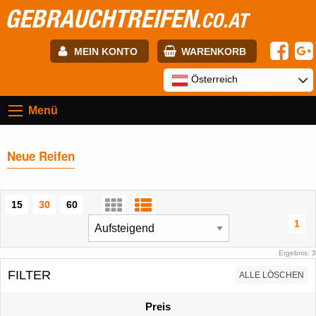
GEBRAUCHTREIFEN
.CO.AT
MEIN KONTO
WARENKORB
E-mail:
Österreich
Menü
Passwort:
Neue Reifen
Registrierung
ANMELDEN
15
30
60
1
Ergebnis: 3
FILTER
ALLE LÖSCHEN
Preis