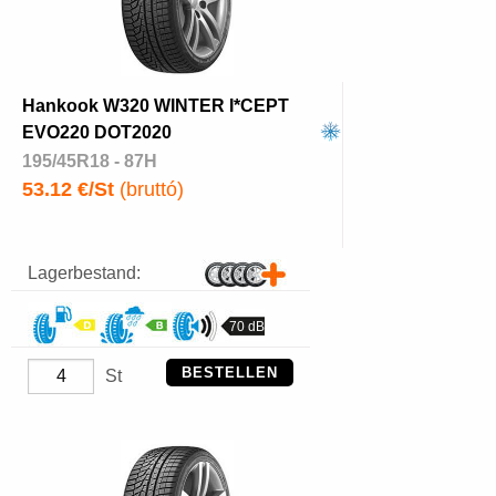
Hankook W320 WINTER I*CEPT
EVO220 DOT2020
195/45R18 - 87H
53.12 €/St
(bruttó)
Lagerbestand:
70 dB
BESTELLEN
St