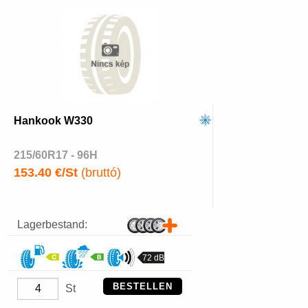
Hankook W330
215/60R17 - 96H
153.40 €/St
(bruttó)
Lagerbestand:
72 dB
BESTELLEN
St