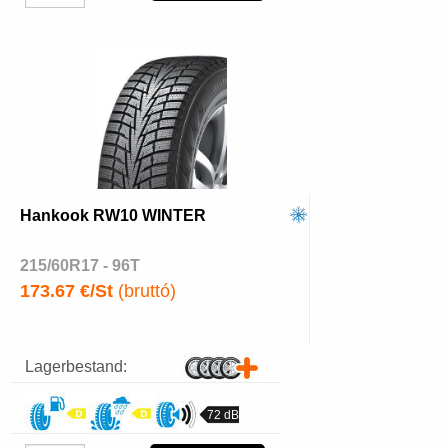
Hankook RW10 WINTER
215/60R17 - 96T
173.67 €/St
(bruttó)
Lagerbestand:
72 dB