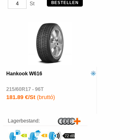
BESTELLEN
St
Hankook W616
215/60R17 - 96T
181.89 €/St
(bruttó)
Lagerbestand:
72 dB