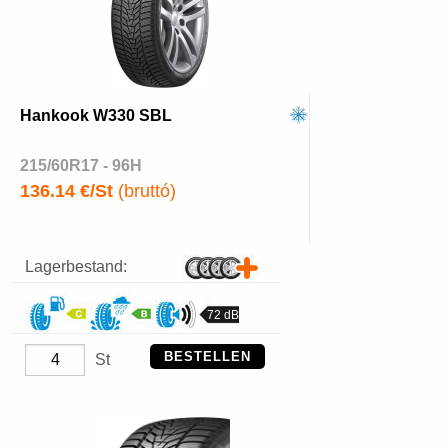
Hankook W330 SBL
215/60R17 - 96H
136.14 €/St
(bruttó)
Lagerbestand:
72 dB
BESTELLEN
St