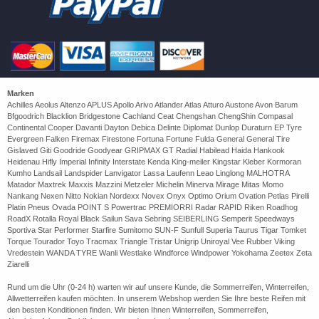
Marken
Achilles Aeolus Altenzo APLUS Apollo Arivo Atlander Atlas Atturo Austone Avon Barum
Bfgoodrich Blacklion Bridgestone Cachland Ceat Chengshan ChengShin Compasal
Continental Cooper Davanti Dayton Debica Delinte Diplomat Dunlop Duraturn EP Tyre
Evergreen Falken Firemax Firestone Fortuna Fortune Fulda General General Tire
Gislaved Giti Goodride Goodyear GRIPMAX GT Radial Habilead Haida Hankook
Heidenau Hifly Imperial Infinity Interstate Kenda King-meiler Kingstar Kleber Kormoran
Kumho Landsail Landspider Lanvigator Lassa Laufenn Leao Linglong MALHOTRA
Matador Maxtrek Maxxis Mazzini Metzeler Michelin Minerva Mirage Mitas Momo
Nankang Nexen Nitto Nokian Nordexx Novex Onyx Optimo Orium Ovation Petlas Pirelli
Platin Pneus Ovada POINT S Powertrac PREMIORRI Radar RAPID Riken Roadhog
RoadX Rotalla Royal Black Sailun Sava Sebring SEIBERLING Semperit Speedways
Sportiva Star Performer Starfire Sumitomo SUN-F Sunfull Superia Taurus Tigar Tomket
Torque Tourador Toyo Tracmax Triangle Tristar Unigrip Uniroyal Vee Rubber Viking
Vredestein WANDA TYRE Wanli Westlake Windforce Windpower Yokohama Zeetex Zeta
Ziarelli
Rund um die Uhr (0-24 h) warten wir auf unsere Kunde, die Sommerreifen, Winterreifen,
Allwetterreifen kaufen möchten. In unserem Webshop werden Sie Ihre beste Reifen mit
den besten Konditionen finden. Wir bieten Ihnen Winterreifen, Sommerreifen,