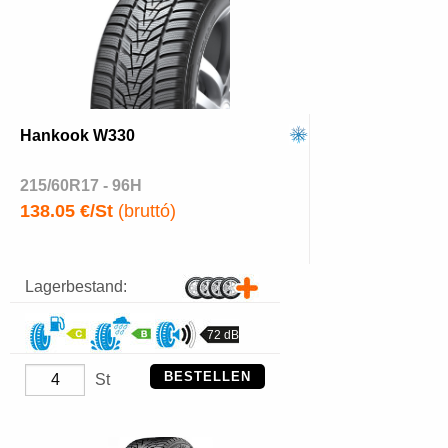
Hankook W330
215/60R17 - 96H
138.05 €/St
(bruttó)
Lagerbestand:
72 dB
BESTELLEN
St