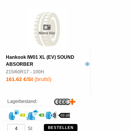
Hankook IW01 XL (EV) SOUND
ABSORBER
215/60R17 - 100H
161.62 €/St
(bruttó)
Lagerbestand:
69 dB
BESTELLEN
St