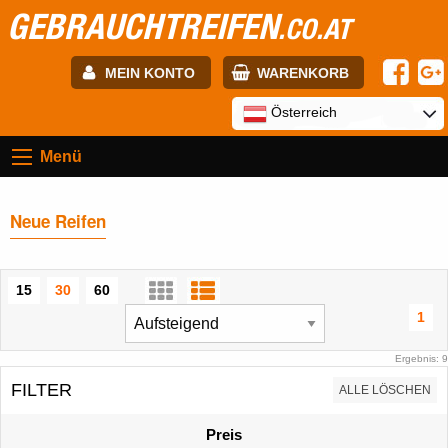
GEBRAUCHTREIFEN
.CO.AT
MEIN KONTO
WARENKORB
E-mail:
Österreich
Menü
Passwort:
Neue Reifen
Registrierung
ANMELDEN
15
30
60
1
Ergebnis: 9
FILTER
ALLE LÖSCHEN
Preis