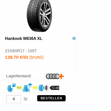
Hankook W636A XL
215/60R17 - 100T
139.70 €/St
(bruttó)
Lagerbestand:
72 dB
BESTELLEN
St