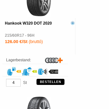
Hankook W320 DOT 2020
215/60R17 - 96H
126.00 €/St
(bruttó)
Lagerbestand:
72 dB
BESTELLEN
St