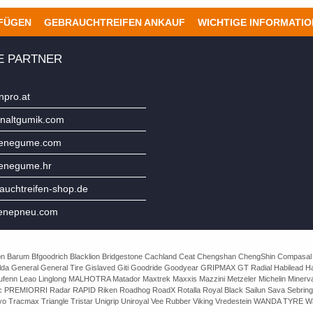
UFÜGEN
GEBRAUCHTREIFEN ANKAUF
WICHTIGE INFORMATI
E PARTNER
npro.at
naltgumik.com
jenegume.com
jenegume.hr
uchtreifen-shop.de
enepneu.com
e Avon Barum Bfgoodrich Blacklion Bridgestone Cachland Ceat Chengshan ChengShin Compasal
da General General Tire Gislaved Giti Goodride Goodyear GRIPMAX GT Radial Habilead Haida
Laufenn Leao Linglong MALHOTRA Matador Maxtrek Maxxis Mazzini Metzeler Michelin Mine
rac PREMIORRI Radar RAPID Riken Roadhog RoadX Rotalla Royal Black Sailun Sava Sebring
o Tracmax Triangle Tristar Unigrip Uniroyal Vee Rubber Viking Vredestein WANDA TYRE Wa