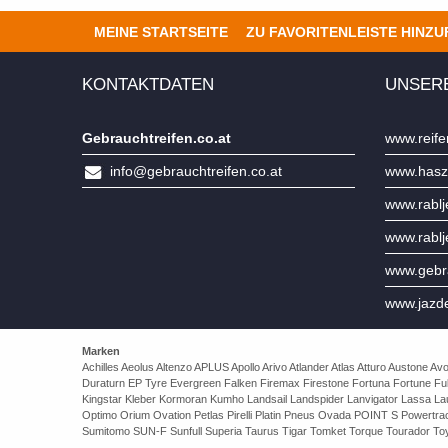
MEINE STARTSEITE
ZU FAVORITENLEISTE HINZ
KONTAKTDATEN
UNSER
Gebrauchtreifen.co.at
www.reife
info@gebrauchtreifen.co.at
www.hasz
www.rabl
www.rabl
www.gebra
www.jazd
Marken
Achilles Aeolus Altenzo APLUS Apollo Arivo Atlander Atlas Atturo Auston
Duraturn EP Tyre Evergreen Falken Firemax Firestone Fortuna Fortune Ful
Kingstar Kleber Kormoran Kumho Landsail Landspider Lanvigator Lassa 
Optimo Orium Ovation Petlas Pirelli Platin Pneus Ovada POINT S Powert
Sumitomo SUN-F Sunfull Superia Taurus Tigar Tomket Torque Tourador Toy