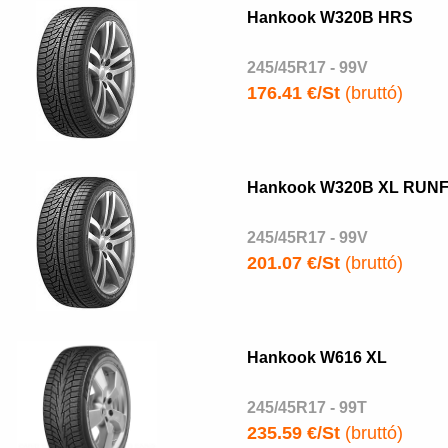
Hankook W320B HRS
245/45R17 - 99V
176.41 €/St
(bruttó)
Hankook W320B XL RUN
245/45R17 - 99V
201.07 €/St
(bruttó)
Hankook W616 XL
245/45R17 - 99T
235.59 €/St
(bruttó)