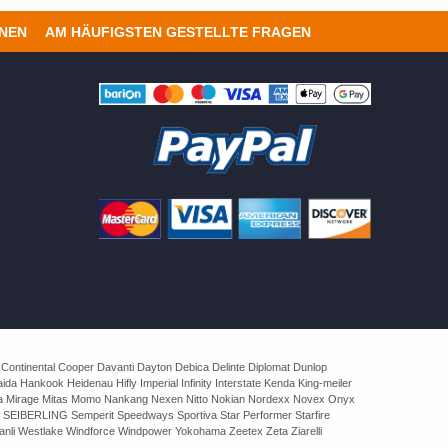
ONEN
AM HÄUFIGSTEN GESTELLTE FRAGEN
 Continental Cooper Davanti Dayton Debica Delinte Diplomat Dunlop
 Hankook Heidenau Hifly Imperial Infinity Interstate Kenda King-meiler
rva Mirage Mitas Momo Nankang Nexen Nitto Nokian Nordexx Novex Onyx
 SEIBERLING Semperit Speedways Sportiva Star Performer Starfire
nli Westlake Windforce Windpower Yokohama Zeetex Zeta Ziarelli