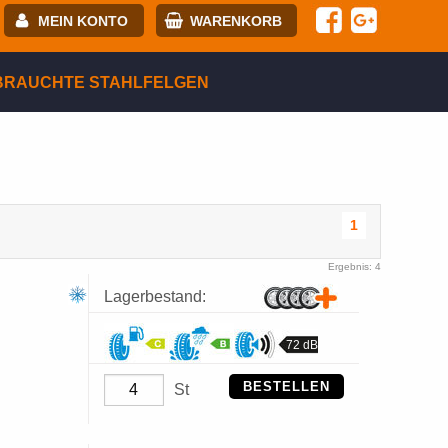
MEIN KONTO
WARENKORB
-mail:
BRAUCHTE STAHLFELGEN
asswort:
egistrierung
ANMELDEN
1
Ergebnis: 4
Lagerbestand:
72 dB
BESTELLEN
St