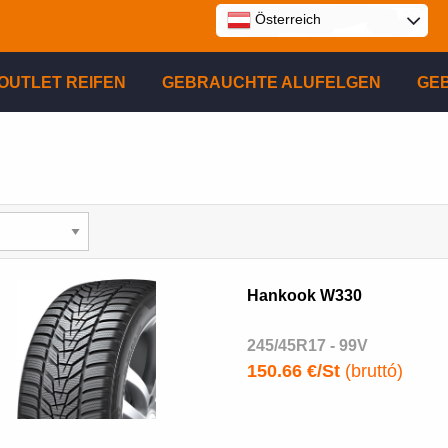
Österreich
E
OUTLET REIFEN
GEBRAUCHTE ALUFELGEN
GE
P
R
Hankook W330
245/45R17 - 99V
150.66 €/St
(bruttó)