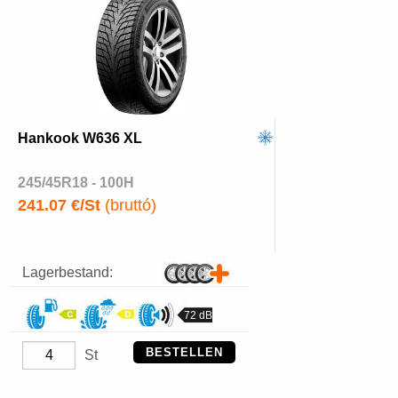
Hankook W636 XL
245/45R18 - 100H
241.07 €/St
(bruttó)
Lagerbestand:
72 dB
BESTELLEN
St