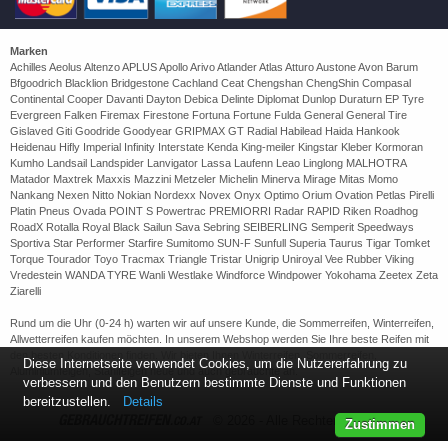
Marken
Achilles Aeolus Altenzo APLUS Apollo Arivo Atlander Atlas Atturo Austone Avon Barum
Bfgoodrich Blacklion Bridgestone Cachland Ceat Chengshan ChengShin Compasal
Continental Cooper Davanti Dayton Debica Delinte Diplomat Dunlop Duraturn EP Tyre
Evergreen Falken Firemax Firestone Fortuna Fortune Fulda General General Tire
Gislaved Giti Goodride Goodyear GRIPMAX GT Radial Habilead Haida Hankook
Heidenau Hifly Imperial Infinity Interstate Kenda King-meiler Kingstar Kleber Kormoran
Kumho Landsail Landspider Lanvigator Lassa Laufenn Leao Linglong MALHOTRA
Matador Maxtrek Maxxis Mazzini Metzeler Michelin Minerva Mirage Mitas Momo
Nankang Nexen Nitto Nokian Nordexx Novex Onyx Optimo Orium Ovation Petlas Pirelli
Platin Pneus Ovada POINT S Powertrac PREMIORRI Radar RAPID Riken Roadhog
RoadX Rotalla Royal Black Sailun Sava Sebring SEIBERLING Semperit Speedways
Sportiva Star Performer Starfire Sumitomo SUN-F Sunfull Superia Taurus Tigar Tomket
Torque Tourador Toyo Tracmax Triangle Tristar Unigrip Uniroyal Vee Rubber Viking
Vredestein WANDA TYRE Wanli Westlake Windforce Windpower Yokohama Zeetex Zeta
Ziarelli
Rund um die Uhr (0-24 h) warten wir auf unsere Kunde, die Sommerreifen, Winterreifen,
Allwetterreifen kaufen möchten. In unserem Webshop werden Sie Ihre beste Reifen mit
den besten Konditionen finden. Wir bieten Ihnen Winterreifen, Sommerreifen,
Diese Internetseite verwendet Cookies, um die Nutzererfahrung zu
Aluminiumfelgen, Stahlfelgen neue und auch gebrauchte an.
verbessern und den Benutzern bestimmte Dienste und Funktionen
bereitzustellen.
Details
GEBRAUCHTREIFEN
.CO.AT
© 2026 - Alle Rechten vorbehalten
Zustimmen