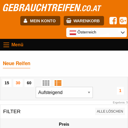
GEBRAUCHTREIFEN
.CO.AT
MEIN KONTO
WARENKORB
E-mail:
Österreich
Menü
Passwort:
Neue Reifen
Registrierung
ANMELDEN
15
30
60
1
Ergebnis: 5
FILTER
ALLE LÖSCHEN
Preis