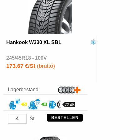
Hankook W330 XL SBL
245/45R18 - 100V
173.67 €/St
(bruttó)
Lagerbestand:
72 dB
BESTELLEN
St