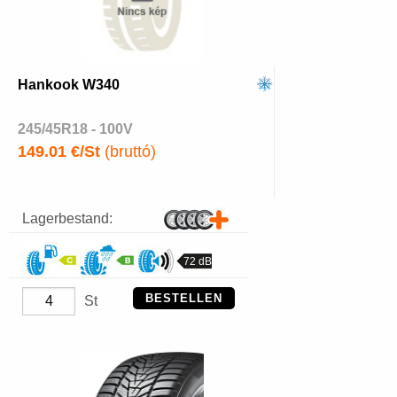
Hankook W340
245/45R18 - 100V
149.01 €/St
(bruttó)
Lagerbestand:
72 dB
BESTELLEN
St