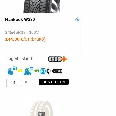
Hankook W330
245/45R18 - 100V
144.36 €/St
(bruttó)
Lagerbestand:
72 dB
BESTELLEN
St