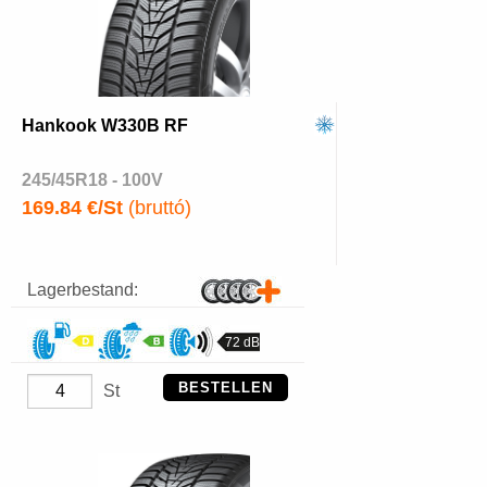
Hankook W330B RF
245/45R18 - 100V
169.84 €/St
(bruttó)
Lagerbestand:
72 dB
BESTELLEN
St