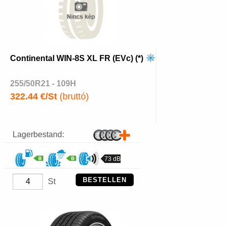
Continental WIN-8S XL FR (EVc) (*)
255/50R21 - 109H
322.44 €/St
(bruttó)
Lagerbestand:
73 dB
BESTELLEN
St