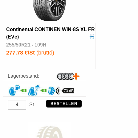
Continental CONTINEN WIN-8S XL FR
(EVc)
255/50R21 - 109H
277.78 €/St
(bruttó)
Lagerbestand:
73 dB
BESTELLEN
St