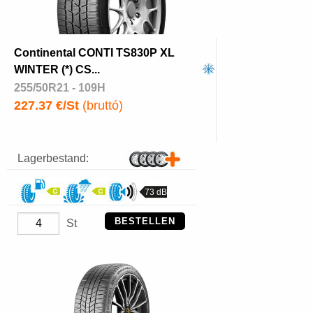
Continental CONTI TS830P XL
WINTER (*) CS...
255/50R21 - 109H
227.37 €/St
(bruttó)
Lagerbestand:
73 dB
BESTELLEN
St