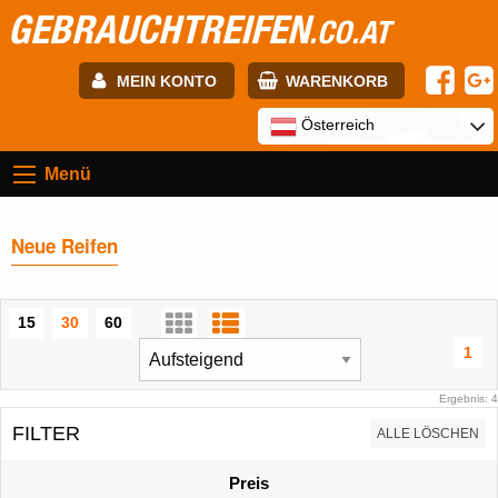
GEBRAUCHTREIFEN
.CO.AT
MEIN KONTO
WARENKORB
E-mail:
Österreich
Menü
Passwort:
Neue Reifen
Registrierung
ANMELDEN
15
30
60
1
Ergebnis: 4
FILTER
ALLE LÖSCHEN
Preis