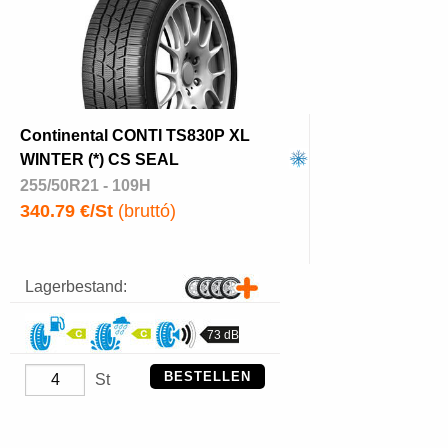
Continental CONTI TS830P XL
WINTER (*) CS SEAL
255/50R21 - 109H
340.79 €/St
(bruttó)
Lagerbestand:
73 dB
BESTELLEN
St