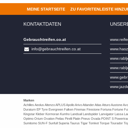
MEINE STARTSEITE
ZU FAVORITENLEISTE HINZ
KONTAKTDATEN
UNSER
Gebrauchtreifen.co.at
www.reife
info@gebrauchtreifen.co.at
www.hasz
www.rabl
www.rabl
www.gebra
www.jazd
Marken
Achilles Aeolus Altenzo APLUS Apollo Arivo Atlander Atlas Atturo Auston
Duraturn EP Tyre Evergreen Falken Firemax Firestone Fortuna Fortune Ful
Kingstar Kleber Kormoran Kumho Landsail Landspider Lanvigator Lassa 
Optimo Orium Ovation Petlas Pirelli Platin Pneus Ovada POINT S Powert
Sumitomo SUN-F Sunfull Superia Taurus Tigar Tomket Torque Tourador Toy