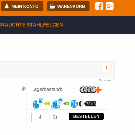
MEIN KONTO
WARENKORB
-mail:
BRAUCHTE STAHLFELGEN
asswort:
egistrierung
ANMELDEN
1
Ergebnis: 1
Lagerbestand:
73 dB
BESTELLEN
St