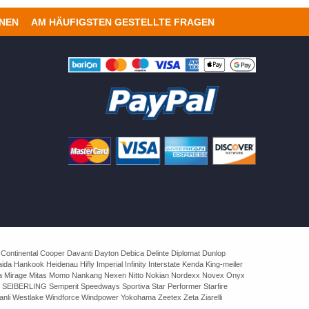
ONEN
AM HÄUFIGSTEN GESTELLTE FRAGEN
 Continental Cooper Davanti Dayton Debica Delinte Diplomat Dunlop
 Hankook Heidenau Hifly Imperial Infinity Interstate Kenda King-meiler
rva Mirage Mitas Momo Nankang Nexen Nitto Nokian Nordexx Novex Onyx
 SEIBERLING Semperit Speedways Sportiva Star Performer Starfire
nli Westlake Windforce Windpower Yokohama Zeetex Zeta Ziarelli