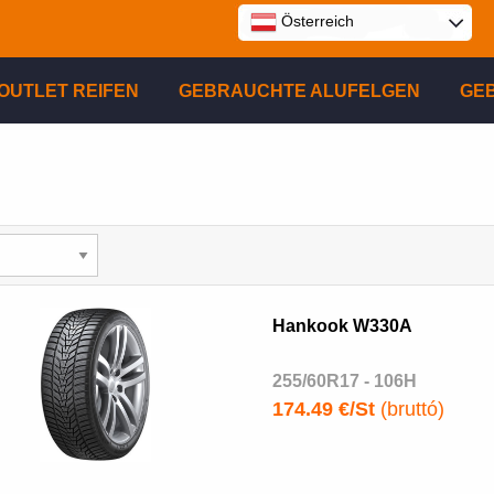
Österreich
E
OUTLET REIFEN
GEBRAUCHTE ALUFELGEN
GE
P
R
Hankook W330A
255/60R17 - 106H
174.49 €/St
(bruttó)