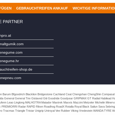
UFÜGEN
GEBRAUCHTREIFEN ANKAUF
WICHTIGE INFORMATI
E PARTNER
npro.at
naltgumik.com
jenegume.com
jenegume.hr
uchtreifen-shop.de
enepneu.com
e Avon Barum Bfgoodrich Blacklion Bridgestone Cachland Ceat Chengshan ChengShin Compasal
da General General Tire Gislaved Giti Goodride Goodyear GRIPMAX GT Radial Habilead Haida
Laufenn Leao Linglong MALHOTRA Matador Maxtrek Maxxis Mazzini Metzeler Michelin Mine
rac PREMIORRI Radar RAPID Riken Roadhog RoadX Rotalla Royal Black Sailun Sava Sebring
o Tracmax Triangle Tristar Unigrip Uniroyal Vee Rubber Viking Vredestein WANDA TYRE Wa