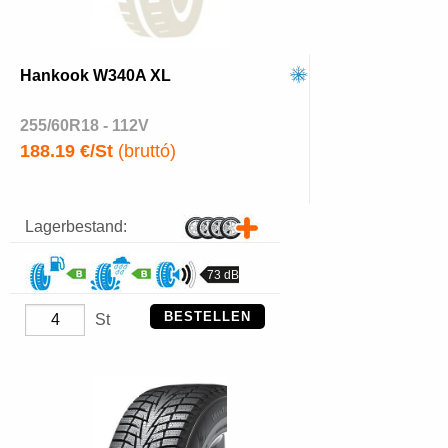
Hankook W340A XL
255/60R18 - 112V
188.19 €/St
(bruttó)
Lagerbestand:
73 dB
BESTELLEN
St