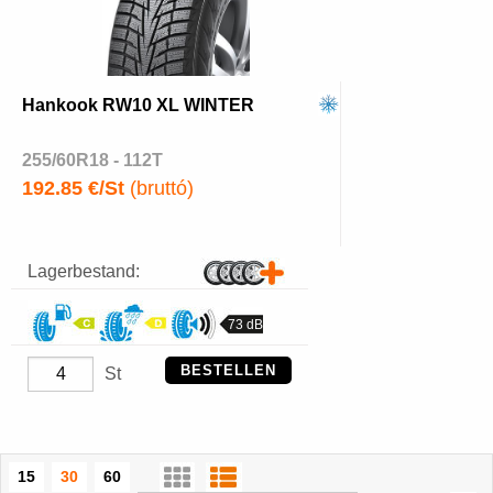
Hankook RW10 XL WINTER
255/60R18 - 112T
192.85 €/St
(bruttó)
Lagerbestand:
73 dB
BESTELLEN
St
15
30
60