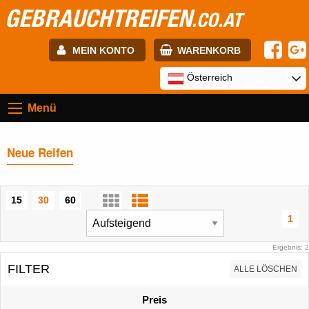
GEBRAUCHTREIFEN
.CO.AT
MEIN KONTO
WARENKORB
E-mail:
Österreich
Menü
Passwort:
Neue Reifen
Registrierung
ANMELDEN
15
30
60
1
Ergebnis: 2
FILTER
ALLE LÖSCHEN
Preis