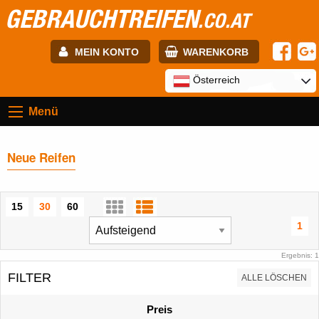
GEBRAUCHTREIFEN
.CO.AT
MEIN KONTO
WARENKORB
E-mail:
Österreich
Menü
Passwort:
Neue Reifen
Registrierung
ANMELDEN
15
30
60
1
Ergebnis: 1
FILTER
ALLE LÖSCHEN
Preis