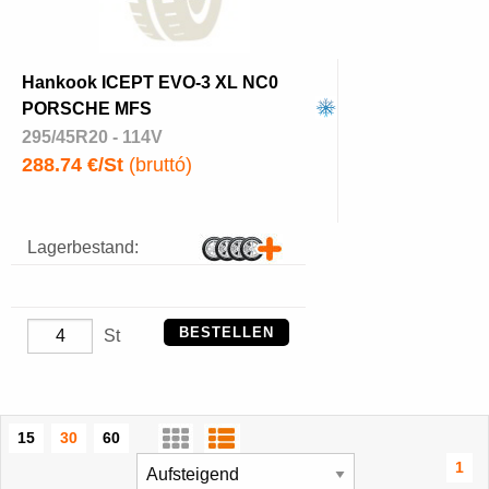
Hankook ICEPT EVO-3 XL NC0
PORSCHE MFS
295/45R20 - 114V
288.74 €/St
(bruttó)
Lagerbestand:
BESTELLEN
St
15
30
60
1