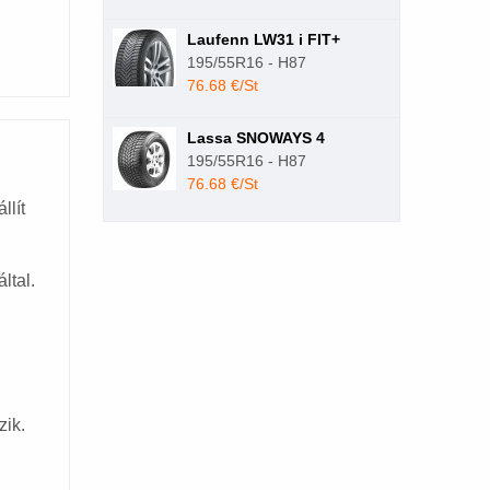
Laufenn LW31 i FIT+
195/55R16 - H87
76.68 €/St
Lassa SNOWAYS 4
195/55R16 - H87
76.68 €/St
llít
ltal.
zik.