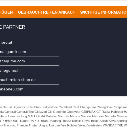
UFÜGEN
GEBRAUCHTREIFEN ANKAUF
WICHTIGE INFORMATI
E PARTNER
npro.at
naltgumik.com
jenegume.com
jenegume.hr
uchtreifen-shop.de
enepneu.com
e Avon Barum Bfgoodrich Blacklion Bridgestone Cachland Ceat Chengshan ChengShin Compasal
da General General Tire Gislaved Giti Goodride Goodyear GRIPMAX GT Radial Habilead Haida
Laufenn Leao Linglong MALHOTRA Matador Maxtrek Maxxis Mazzini Metzeler Michelin Mine
rac PREMIORRI Radar RAPID Riken Roadhog RoadX Rotalla Royal Black Sailun Sava Sebring
o Tracmax Triangle Tristar Unigrip Uniroyal Vee Rubber Viking Vredestein WANDA TYRE Wa