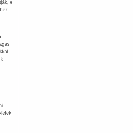
ják, a
hhez
i
magas
kkal
ek
ni
yfelek