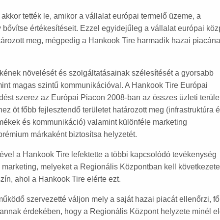
kor tették le, amikor a vállalat európai termelő üzeme, a
vítse értékesítéseit. Ezzel egyidejűleg a vállalat európai köz
t határozott meg, mégpedig a Hankook Tire harmadik hazai piacán
ékének növelését és szolgáltatásainak szélesítését a gyorsabb
mint magas szintű kommunikációval. A Hankook Tire Európai
edést szerez az Európai Piacon 2008-ban az összes üzleti terüle
 öt főbb fejlesztendő területet határozott meg (infrastruktúra 
mékek és kommunikáció) valamint különféle marketing
prémium márkaként biztosítsa helyzetét.
l a Hankook Tire lefektette a többi kapcsolódó tevékenység
s és marketing, melyeket a Regionális Központban kell következet
ín, ahol a Hankook Tire elérte ezt.
ködő szervezetté váljon mely a saját hazai piacát ellenőrzi, f
t, annak érdekében, hogy a Regionális Központ helyzete minél e