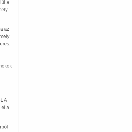
lül a
mely
ja az
 mely
eres,
rmékek
t. A
 el a
rből