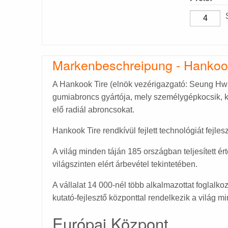
Markenbeschreipung - Hanko
A Hankook Tire (elnök vezérigazgató: Seung Hw
gumiabroncs gyártója, mely személygépkocsik, ki
elő radiál abroncsokat.
Hankook Tire rendkívül fejlett technológiát fejles
A világ minden táján 185 országban teljesített ér
világszinten elért árbevétel tekintetében.
A vállalat 14 000-nél több alkalmazottat foglalkozt
kutató-fejlesztő központtal rendelkezik a világ m
Európai Központ