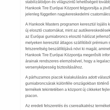
stabilizálódjon és világszintű lehetőségeit továb
Hankook Tire Európai Központ felgyorsítja a jövő-
jelenleg független nagykereskedelmi csatornákra 
A Hankook Masters programon keresztül lojális ki
új elosztó csatornákat, mint az autókereskedések
az Európai gumiabroncs elosztó hálózat jellemző
melyeken keresztül átlagos szállítóból prémium sz
felszereltség beszállítójává növi ki magát, aminek
Hankook Tire Európai Központja megerősíti info
árainak rendszeres elemzésével, hogy a legalac
versenyképesség biztosításához.
A párhuzamos piacok kialakulására adott válaszké
gumiabroncsárak különféle országokban történő ös
termékek tekintetében a központ új cikkeket fejle
piacon.
Az eredeti felszerelés és cserealkatrész termékek