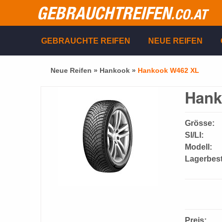
GEBRAUCHTREIFEN
.CO.AT
GEBRAUCHTE REIFEN
NEUE REIFEN
Neue Reifen »
Hankook
»
Hankook W462 XL
Hank
Grösse:
SI/LI:
Modell:
Lagerbes
Preis: