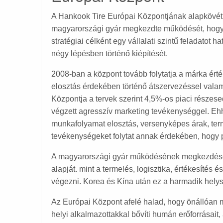
A Hankook Tire Európai Központjának alapkövét ak
magyarországi gyár megkezdte működését, hogy bő
stratégiai célként egy vállalati szintű feladato
négy lépésben történő kiépítését.
2008-ban a központ tovább folytatja a márka ért
elosztás érdekében történő átszervezéssel vala
Központja a tervek szerint 4,5%-os piaci részes
végzett agresszív marketing tevékenységgel. Ehhez
munkafolyamat elosztás, versenyképes árak, ter
tevékenységeket folytat annak érdekében, hogy 
A magyarországi gyár működésének megkezdéséve
alapját. mint a termelés, logisztika, értékesíté
végezni. Korea és Kína után ez a harmadik helysz
Az Európai Központ afelé halad, hogy önállóan mű
helyi alkalmazottakkal bővíti humán erőforrásai