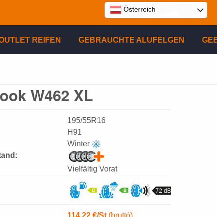
Österreich
E
OUTLET REIFEN
GEBRAUCHTE ALUFELGEN
GE
P
ook W462 XL
R
195/55R16
H91
Winter
tand:
Vielfältig Vorat
72 dB
114.22
€/St
(bruttó)