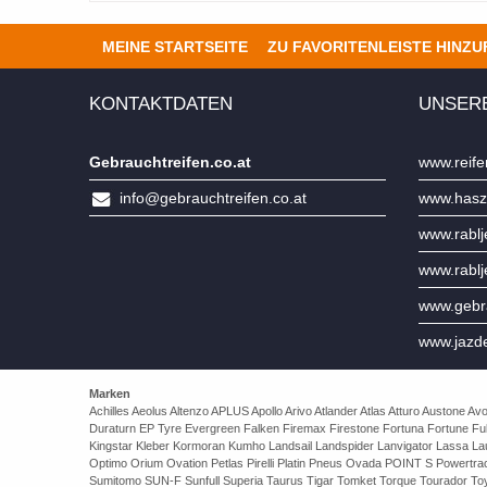
MEINE STARTSEITE
ZU FAVORITENLEISTE HINZ
KONTAKTDATEN
UNSER
Gebrauchtreifen.co.at
www.reife
info@gebrauchtreifen.co.at
www.hasz
www.rabl
www.rabl
www.gebra
www.jazd
Marken
Achilles Aeolus Altenzo APLUS Apollo Arivo Atlander Atlas Atturo Auston
Duraturn EP Tyre Evergreen Falken Firemax Firestone Fortuna Fortune Ful
Kingstar Kleber Kormoran Kumho Landsail Landspider Lanvigator Lassa 
Optimo Orium Ovation Petlas Pirelli Platin Pneus Ovada POINT S Powert
Sumitomo SUN-F Sunfull Superia Taurus Tigar Tomket Torque Tourador Toy