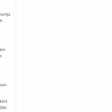
pontja
ak
ten
és
esen
őként
lőbb