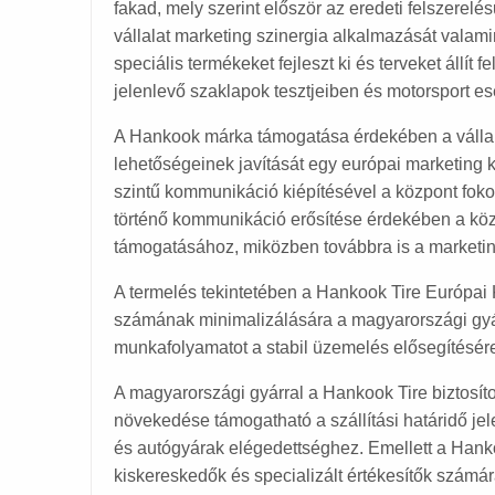
fakad, mely szerint először az eredeti felszerelé
vállalat marketing szinergia alkalmazását valami
speciális termékeket fejleszt ki és terveket állít
jelenlevő szaklapok tesztjeiben és motorsport e
A Hankook márka támogatása érdekében a vállalat
lehetőségeinek javítását egy európai marketing 
szintű kommunikáció kiépítésével a központ fokoz
történő kommunikáció erősítése érdekében a köz
támogatásához, miközben továbbra is a marketin
A termelés tekintetében a Hankook Tire Európai 
számának minimalizálására a magyarországi gyárb
munkafolyamatot a stabil üzemelés elősegítésére
A magyarországi gyárral a Hankook Tire biztosítot
növekedése támogatható a szállítási határidő je
és autógyárak elégedettséghez. Emellett a Hankoo
kiskereskedők és specializált értékesítők számár