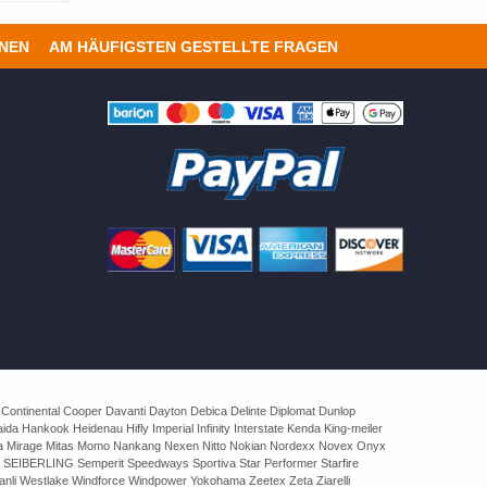
ONEN
AM HÄUFIGSTEN GESTELLTE FRAGEN
 Continental Cooper Davanti Dayton Debica Delinte Diplomat Dunlop
 Hankook Heidenau Hifly Imperial Infinity Interstate Kenda King-meiler
rva Mirage Mitas Momo Nankang Nexen Nitto Nokian Nordexx Novex Onyx
 SEIBERLING Semperit Speedways Sportiva Star Performer Starfire
nli Westlake Windforce Windpower Yokohama Zeetex Zeta Ziarelli