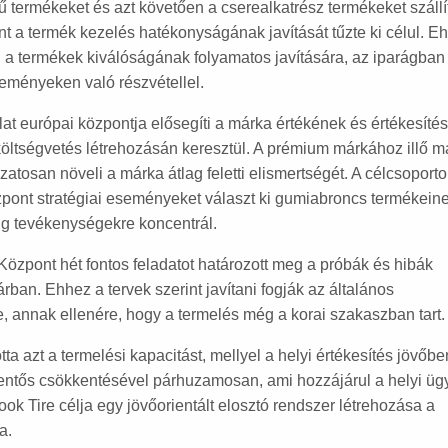
sű termékeket és azt követően a cserealkatrész termékeket szállít
nt a termék kezelés hatékonyságának javítását tűzte ki célul. E
 fel a termékek kiválóságának folyamatos javítására, az iparágban
seményeken való részvétellel.
 európai központja elősegíti a márka értékének és értékesítés
költségvetés létrehozásán keresztül. A prémium márkához illő 
atosan növeli a márka átlag feletti elismertségét. A célcsoporto
pont stratégiai eseményeket választ ki gumiabroncs termékein
g tevékenységekre koncentrál.
Központ hét fontos feladatot határozott meg a próbák és hibák
an. Ehhez a tervek szerint javítani fogják az általános
, annak ellenére, hogy a termelés még a korai szakaszban tart.
ta azt a termelési kapacitást, mellyel a helyi értékesítés jövőbe
lentős csökkentésével párhuzamosan, ami hozzájárul a helyi üg
k Tire célja egy jövőorientált elosztó rendszer létrehozása a
a.