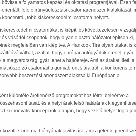
b bővítse a folyamatos képzési és oktatási programjával. Ezen fe
orientált, lefelé irányúelosztási csatornarendszer kialakítását, 
koncentrál, több kiskereskedelmi csatorna helyett.
skereskedelmi csatornákat is kiépít. és következetesen vizsgál
 és vásárlói csoportok, hogy olyan elosztó hálózatot építsen ki,
inek megfelelően van kiépítve. A Hankook Tire olyan utakat is k
állítóvá válhat, azáltal, hogy európai autógyártók eredeti gyár
 a magyarországi gyár lehet a hajtóereje. Ami az árakat illeti, a
rmációszerző csatornáit a gumiabroncs árakról, a konkurens te
sonyabb beszerzési árrendszert alakítsa ki Európában a
nt különféle árellenőrző programokat hoz létre, beleértve a
szehasonlítását, és a helyi árak felső határának kiegyenlítésé
szt ki innovatív koncepciók alapján, hogy vezető helyet foglaljon
 közötti szinergia hiányának javítására, ami a jelenlegi rendsze