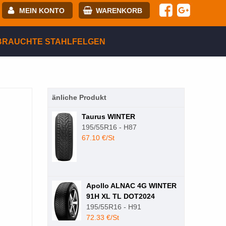
MEIN KONTO
WARENKORB
-mail:
BRAUCHTE STAHLFELGEN
asswort:
änliche Produkt
egistrierung
ANMELDEN
Taurus WINTER
195/55R16 - H87
67.10 €/St
Apollo ALNAC 4G WINTER
91H XL TL DOT2024
195/55R16 - H91
72.33 €/St