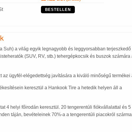
St
BESTELLEN
ok
a Suh) a világ egyik legnagyobb és leggyorsabban terjeszkedő
steheratók (SUV, RV, stb.) tehergépkocsik és buszok számára á
zt az ügyfél-elégedettség javítására a kiváló minőségű termékei á
tékesítésein keresztül a Hankook Tire a hetedik helyen áll a
at 4 helyi főirodán keresztül. 20 tengerentúli fiókvállalattal és 5
inden táján, bevételeinek 70%-a a tengerentúli piacokról szárma