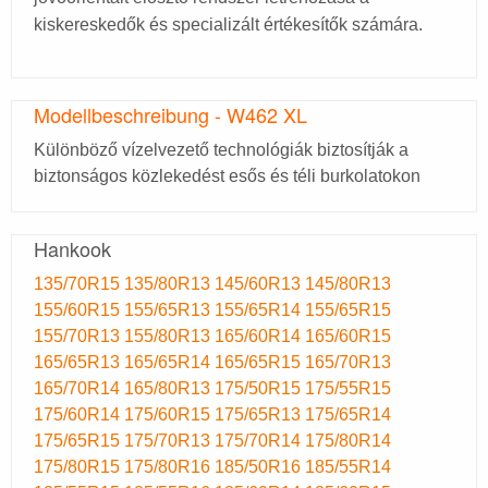
kiskereskedők és specializált értékesítők számára.
Modellbeschreibung - W462 XL
Különböző vízelvezető technológiák biztosítják a
biztonságos közlekedést esős és téli burkolatokon
Hankook
135/70R15
135/80R13
145/60R13
145/80R13
155/60R15
155/65R13
155/65R14
155/65R15
155/70R13
155/80R13
165/60R14
165/60R15
165/65R13
165/65R14
165/65R15
165/70R13
165/70R14
165/80R13
175/50R15
175/55R15
175/60R14
175/60R15
175/65R13
175/65R14
175/65R15
175/70R13
175/70R14
175/80R14
175/80R15
175/80R16
185/50R16
185/55R14