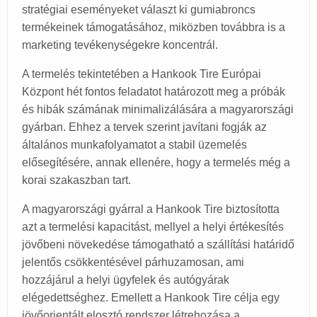
stratégiai eseményeket választ ki gumiabroncs
termékeinek támogatásához, miközben továbbra is a
marketing tevékenységekre koncentrál.
A termelés tekintetében a Hankook Tire Európai
Központ hét fontos feladatot határozott meg a próbák
és hibák számának minimalizálására a magyarországi
gyárban. Ehhez a tervek szerint javítani fogják az
általános munkafolyamatot a stabil üzemelés
elősegítésére, annak ellenére, hogy a termelés még a
korai szakaszban tart.
A magyarországi gyárral a Hankook Tire biztosította
azt a termelési kapacitást, mellyel a helyi értékesítés
jövőbeni növekedése támogatható a szállítási határidő
jelentős csökkentésével párhuzamosan, ami
hozzájárul a helyi ügyfelek és autógyárak
elégedettséghez. Emellett a Hankook Tire célja egy
jövőorientált elosztó rendszer létrehozása a