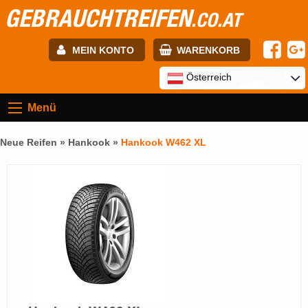
GEBRAUCHTREIFEN
.CO.AT
MEIN KONTO
WARENKORB
E-mail:
Österreich
Menü
Passwort:
Neue Reifen »
Hankook
»
Hankook W462 XL
Registrierung
ANMELDEN