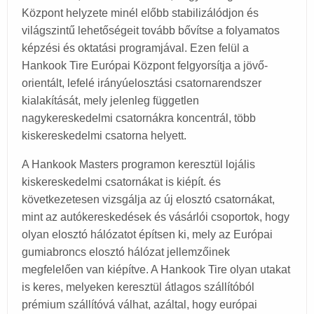
Központ helyzete minél előbb stabilizálódjon és
világszintű lehetőségeit tovább bővítse a folyamatos
képzési és oktatási programjával. Ezen felül a
Hankook Tire Európai Központ felgyorsítja a jövő-
orientált, lefelé irányúelosztási csatornarendszer
kialakítását, mely jelenleg független
nagykereskedelmi csatornákra koncentrál, több
kiskereskedelmi csatorna helyett.
A Hankook Masters programon keresztül lojális
kiskereskedelmi csatornákat is kiépít. és
következetesen vizsgálja az új elosztó csatornákat,
mint az autókereskedések és vásárlói csoportok, hogy
olyan elosztó hálózatot építsen ki, mely az Európai
gumiabroncs elosztó hálózat jellemzőinek
megfelelően van kiépítve. A Hankook Tire olyan utakat
is keres, melyeken keresztül átlagos szállítóból
prémium szállítóvá válhat, azáltal, hogy európai