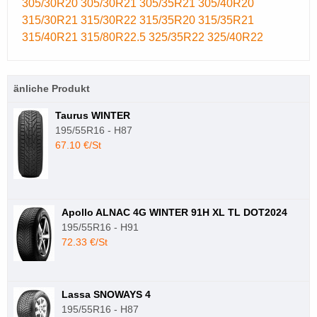
305/30R20
305/30R21
305/35R21
305/40R20
315/30R21
315/30R22
315/35R20
315/35R21
315/40R21
315/80R22.5
325/35R22
325/40R22
änliche Produkt
Taurus WINTER
195/55R16 - H87
67.10 €/St
Apollo ALNAC 4G WINTER 91H XL TL DOT2024
195/55R16 - H91
72.33 €/St
Lassa SNOWAYS 4
195/55R16 - H87