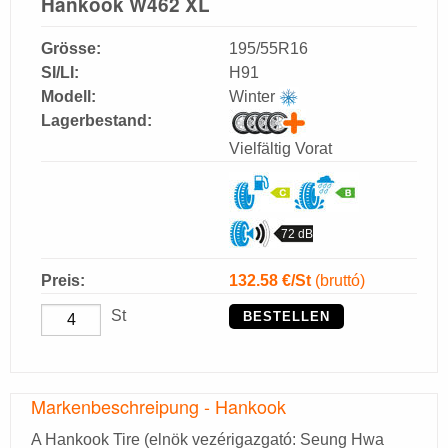
Hankook W462 XL
Grösse:
195/55R16
SI/LI:
H91
Modell:
Winter
Lagerbestand:
Vielfältig Vorat
72 dB
Preis:
132.58
€/St
(bruttó)
St
BESTELLEN
Markenbeschreipung - Hankook
A Hankook Tire (elnök vezérigazgató: Seung Hwa