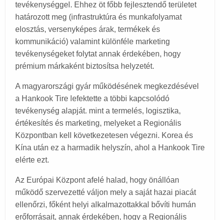
tevékenységgel. Ehhez öt főbb fejlesztendő területet
határozott meg (infrastruktúra és munkafolyamat
elosztás, versenyképes árak, termékek és
kommunikáció) valamint különféle marketing
tevékenységeket folytat annak érdekében, hogy
prémium márkaként biztosítsa helyzetét.
A magyarországi gyár működésének megkezdésével
a Hankook Tire lefektette a többi kapcsolódó
tevékenység alapját. mint a termelés, logisztika,
értékesítés és marketing, melyeket a Regionális
Központban kell következetesen végezni. Korea és
Kína után ez a harmadik helyszín, ahol a Hankook Tire
elérte ezt.
Az Európai Központ afelé halad, hogy önállóan
működő szervezetté váljon mely a saját hazai piacát
ellenőrzi, főként helyi alkalmazottakkal bővíti humán
erőforrásait, annak érdekében, hogy a Regionális