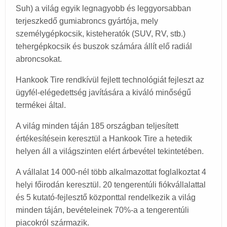
Suh) a világ egyik legnagyobb és leggyorsabban
terjeszkedő gumiabroncs gyártója, mely
személygépkocsik, kisteheratók (SUV, RV, stb.)
tehergépkocsik és buszok számára állít elő radiál
abroncsokat.
Hankook Tire rendkívül fejlett technológiát fejleszt az
ügyfél-elégedettség javítására a kiváló minőségű
termékei által.
A világ minden táján 185 országban teljesített
értékesítésein keresztül a Hankook Tire a hetedik
helyen áll a világszinten elért árbevétel tekintetében.
A vállalat 14 000-nél több alkalmazottat foglalkoztat 4
helyi főirodán keresztül. 20 tengerentúli fiókvállalattal
és 5 kutató-fejlesztő központtal rendelkezik a világ
minden táján, bevételeinek 70%-a a tengerentúli
piacokról származik.