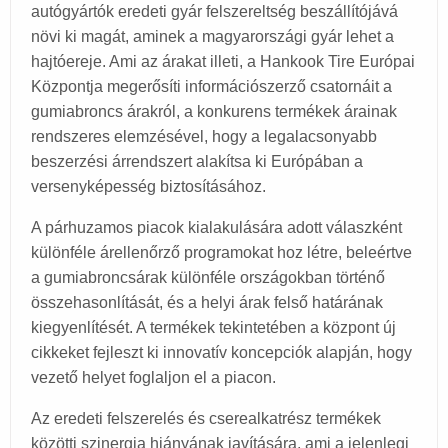
autógyártók eredeti gyár felszereltség beszállítójává
növi ki magát, aminek a magyarországi gyár lehet a
hajtóereje. Ami az árakat illeti, a Hankook Tire Európai
Központja megerősíti információszerző csatornáit a
gumiabroncs árakról, a konkurens termékek árainak
rendszeres elemzésével, hogy a legalacsonyabb
beszerzési árrendszert alakítsa ki Európában a
versenyképesség biztosításához.
A párhuzamos piacok kialakulására adott válaszként
különféle árellenőrző programokat hoz létre, beleértve
a gumiabroncsárak különféle országokban történő
összehasonlítását, és a helyi árak felső határának
kiegyenlítését. A termékek tekintetében a központ új
cikkeket fejleszt ki innovatív koncepciók alapján, hogy
vezető helyet foglaljon el a piacon.
Az eredeti felszerelés és cserealkatrész termékek
közötti szinergia hiányának javítására, ami a jelenlegi