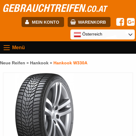
GEBRAUCHTREIFEN
.CO.AT
MEIN KONTO
WARENKORB
E-mail:
Österreich
Menü
Passwort:
Neue Reifen »
Hankook
»
Hankook W330A
Registrierung
ANMELDEN