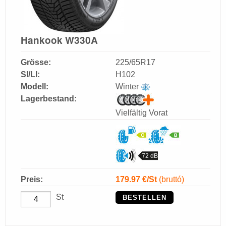
Hankook W330A
Grösse:
225/65R17
SI/LI:
H102
Modell:
Winter
Lagerbestand:
Vielfältig Vorat
72 dB
Preis:
179.97
€/St
(bruttó)
St
BESTELLEN