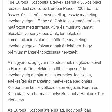
Tire Európai Központja a tervek szerint 4,5%-os piaci
részesedést szerez az Európai Piacon 2008-ban az
összes üzleti területen végzett agresszív marketing
tevékenységgel. Ehhez öt főbb fejlesztendő területet
határozott meg (infrastruktúra és munkafolyamat
elosztás, versenyképes árak, termékek és
kommunikáció) valamint különféle marketing
tevékenységeket folytat annak érdekében, hogy
prémium márkaként biztosítsa helyzetét.
A magyarországi gyár működésének megkezdésével
a Hankook Tire lefektette a többi kapcsolódó
tevékenység alapját. mint a termelés, logisztika,
értékesítés és marketing, melyeket a Regionális
Központban kell következetesen végezni. Korea és
Kína után ez a harmadik helyszín, ahol a Hankook Tire
elérte ezt.
Az Európai Központ afelé halad, hogy önállóan