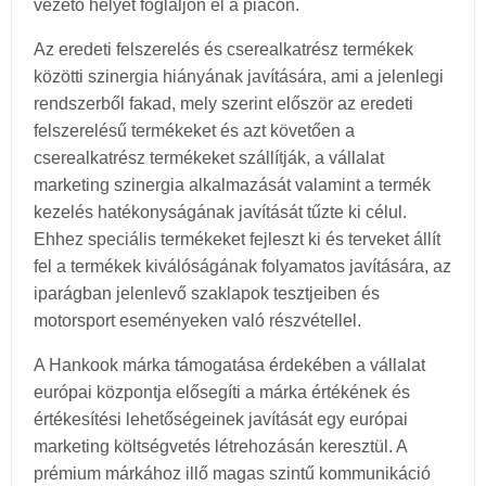
vezető helyet foglaljon el a piacon.
Az eredeti felszerelés és cserealkatrész termékek
közötti szinergia hiányának javítására, ami a jelenlegi
rendszerből fakad, mely szerint először az eredeti
felszerelésű termékeket és azt követően a
cserealkatrész termékeket szállítják, a vállalat
marketing szinergia alkalmazását valamint a termék
kezelés hatékonyságának javítását tűzte ki célul.
Ehhez speciális termékeket fejleszt ki és terveket állít
fel a termékek kiválóságának folyamatos javítására, az
iparágban jelenlevő szaklapok tesztjeiben és
motorsport eseményeken való részvétellel.
A Hankook márka támogatása érdekében a vállalat
európai központja elősegíti a márka értékének és
értékesítési lehetőségeinek javítását egy európai
marketing költségvetés létrehozásán keresztül. A
prémium márkához illő magas szintű kommunikáció