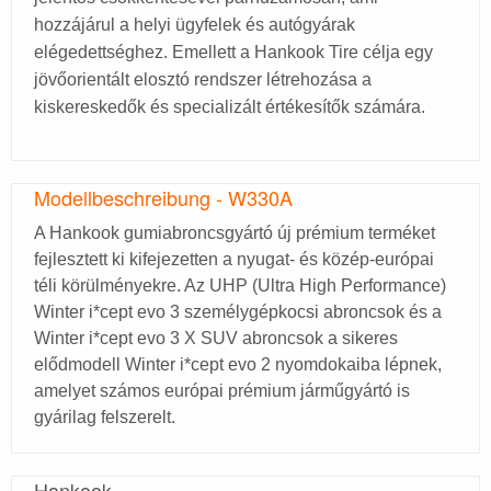
hozzájárul a helyi ügyfelek és autógyárak
elégedettséghez. Emellett a Hankook Tire célja egy
jövőorientált elosztó rendszer létrehozása a
kiskereskedők és specializált értékesítők számára.
Modellbeschreibung - W330A
A Hankook gumiabroncsgyártó új prémium terméket
fejlesztett ki kifejezetten a nyugat- és közép-európai
téli körülményekre. Az UHP (Ultra High Performance)
Winter i*cept evo 3 személygépkocsi abroncsok és a
Winter i*cept evo 3 X SUV abroncsok a sikeres
elődmodell Winter i*cept evo 2 nyomdokaiba lépnek,
amelyet számos európai prémium járműgyártó is
gyárilag felszerelt.
Hankook