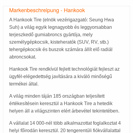
Markenbeschreipung - Hankook
A Hankook Tire (elnök vezérigazgató: Seung Hwa
Suh) a világ egyik legnagyobb és leggyorsabban
terjeszkedő gumiabroncs gyártója, mely
személygépkocsik, kisteheratók (SUV, RV, stb.)
tehergépkocsik és buszok számára állít elő radiál
abroncsokat.
Hankook Tire rendkívül fejlett technológiát fejleszt az
ügyfél-elégedettség javítására a kiváló minőségű
termékei által.
A világ minden táján 185 országban teljesített
értékesítésein keresztül a Hankook Tire a hetedik
helyen áll a világszinten elért árbevétel tekintetében.
A vállalat 14 000-nél több alkalmazottat foglalkoztat 4
helyi főirodán keresztül. 20 tengerentúli fiókvállalattal