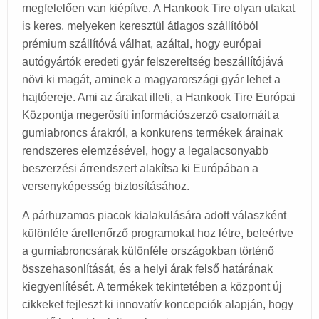
megfelelően van kiépítve. A Hankook Tire olyan utakat
is keres, melyeken keresztül átlagos szállítóból
prémium szállítóvá válhat, azáltal, hogy európai
autógyártók eredeti gyár felszereltség beszállítójává
növi ki magát, aminek a magyarországi gyár lehet a
hajtóereje. Ami az árakat illeti, a Hankook Tire Európai
Központja megerősíti információszerző csatornáit a
gumiabroncs árakról, a konkurens termékek árainak
rendszeres elemzésével, hogy a legalacsonyabb
beszerzési árrendszert alakítsa ki Európában a
versenyképesség biztosításához.
A párhuzamos piacok kialakulására adott válaszként
különféle árellenőrző programokat hoz létre, beleértve
a gumiabroncsárak különféle országokban történő
összehasonlítását, és a helyi árak felső határának
kiegyenlítését. A termékek tekintetében a központ új
cikkeket fejleszt ki innovatív koncepciók alapján, hogy