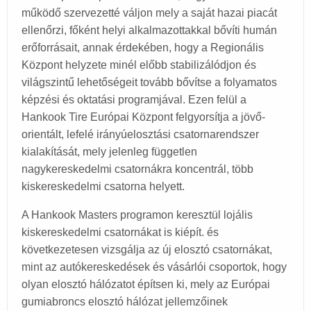
működő szervezetté váljon mely a saját hazai piacát
ellenőrzi, főként helyi alkalmazottakkal bővíti humán
erőforrásait, annak érdekében, hogy a Regionális
Központ helyzete minél előbb stabilizálódjon és
világszintű lehetőségeit tovább bővítse a folyamatos
képzési és oktatási programjával. Ezen felül a
Hankook Tire Európai Központ felgyorsítja a jövő-
orientált, lefelé irányúelosztási csatornarendszer
kialakítását, mely jelenleg független
nagykereskedelmi csatornákra koncentrál, több
kiskereskedelmi csatorna helyett.
A Hankook Masters programon keresztül lojális
kiskereskedelmi csatornákat is kiépít. és
következetesen vizsgálja az új elosztó csatornákat,
mint az autókereskedések és vásárlói csoportok, hogy
olyan elosztó hálózatot építsen ki, mely az Európai
gumiabroncs elosztó hálózat jellemzőinek