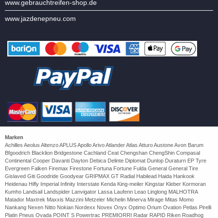
www.gebrauchtreifen-shop.de
www.jazdenepneu.com
Marken
Achilles Aeolus Altenzo APLUS Apollo Arivo Atlander Atlas Atturo Austone Avon Barum
Bfgoodrich Blacklion Bridgestone Cachland Ceat Chengshan ChengShin Compasal
Continental Cooper Davanti Dayton Debica Delinte Diplomat Dunlop Duraturn EP Tyre
Evergreen Falken Firemax Firestone Fortuna Fortune Fulda General General Tire
Gislaved Giti Goodride Goodyear GRIPMAX GT Radial Habilead Haida Hankook
Heidenau Hifly Imperial Infinity Interstate Kenda King-meiler Kingstar Kleber Kormoran
Kumho Landsail Landspider Lanvigator Lassa Laufenn Leao Linglong MALHOTRA
Matador Maxtrek Maxxis Mazzini Metzeler Michelin Minerva Mirage Mitas Momo
Nankang Nexen Nitto Nokian Nordexx Novex Onyx Optimo Orium Ovation Petlas Pirelli
Platin Pneus Ovada POINT S Powertrac PREMIORRI Radar RAPID Riken Roadhog