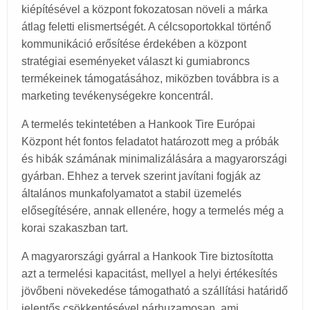
kiépítésével a központ fokozatosan növeli a márka
átlag feletti elismertségét. A célcsoportokkal történő
kommunikáció erősítése érdekében a központ
stratégiai eseményeket választ ki gumiabroncs
termékeinek támogatásához, miközben továbbra is a
marketing tevékenységekre koncentrál.
A termelés tekintetében a Hankook Tire Európai
Központ hét fontos feladatot határozott meg a próbák
és hibák számának minimalizálására a magyarországi
gyárban. Ehhez a tervek szerint javítani fogják az
általános munkafolyamatot a stabil üzemelés
elősegítésére, annak ellenére, hogy a termelés még a
korai szakaszban tart.
A magyarországi gyárral a Hankook Tire biztosította
azt a termelési kapacitást, mellyel a helyi értékesítés
jövőbeni növekedése támogatható a szállítási határidő
jelentős csökkentésével párhuzamosan, ami