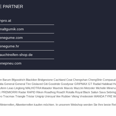
E PARTNER
npro.at
naltgumik.com
jenegume.com
jenegume.hr
uchtreifen-shop.de
enepneu.com
e Avon Barum Bfgoodrich Blacklion Bridgestone Cachland Ceat Chengshan ChengShin Compasal
da General General Tire Gislaved Giti Goodride Goodyear GRIPMAX GT Radial Habilead Haida
Laufenn Leao Linglong MALHOTRA Matador Maxtrek Maxxis Mazzini Metzeler Michelin Mine
rac PREMIORRI Radar RAPID Riken Roadhog RoadX Rotalla Royal Black Sailun Sava Sebring
o Tracmax Triangle Tristar Unigrip Uniroyal Vee Rubber Viking Vredestein WANDA TYRE Wa
nterreifen, Allwetterreifen kaufen möchten. In unserem Webshop werden Sie Ihre beste Reife