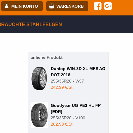
MEIN KONTO
WARENKORB
-mail:
BRAUCHTE STAHLFELGEN
asswort:
änliche Produkt
egistrierung
ANMELDEN
Dunlop WIN-3D XL MFS AO
DOT 2018
255/35R20 - W97
242.99 €/St
Goodyear UG-PE3 HL FP
(EDR)
255/35R20 - V100
262.99 €/St