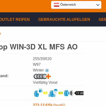
Österreich
E
OUTLET REIFEN
GEBRAUCHTE ALUFELGEN
GE
P
O
op WIN-3D XL MFS AO
R
255/35R20
W97
Winter
tand:
Vielfältig Vorat
72 dB
273.12
€/St
(bruttó)