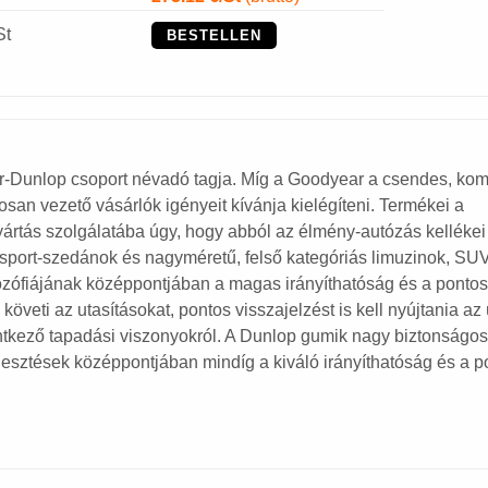
St
BESTELLEN
-Dunlop csoport névadó tagja. Míg a Goodyear a csendes, kom
tosan vezető vásárlók igényeit kívánja kielégíteni. Termékei a
ártás szolgálatába úgy, hogy abból az élmény-autózás kellékei
sport-szedánok és nagyméretű, felső kategóriás limuzinok, SU
ilozófiájának középpontjában a magas irányíthatóság és a pontos
öveti az utasításokat, pontos visszajelzést is kell nyújtania az 
entkező tapadási viszonyokról. A Dunlop gumik nagy biztonságo
jlesztések középpontjában mindíg a kiváló irányíthatóság és a p