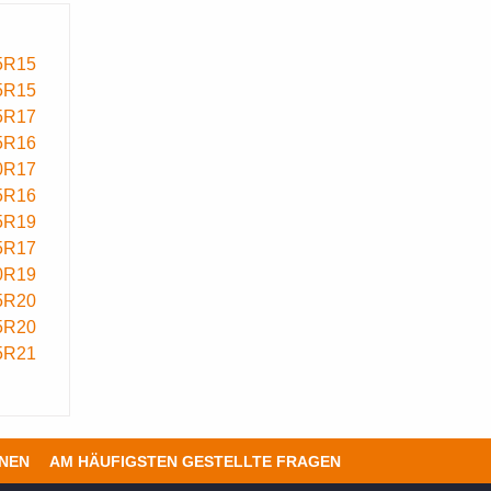
5R15
5R15
5R17
5R16
0R17
5R16
5R19
5R17
0R19
5R20
5R20
5R21
ONEN
AM HÄUFIGSTEN GESTELLTE FRAGEN