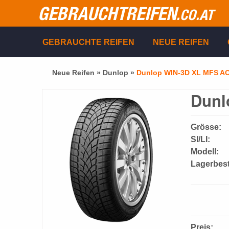
GEBRAUCHTREIFEN
.CO.AT
GEBRAUCHTE REIFEN
NEUE REIFEN
Neue Reifen »
Dunlop
»
Dunlop WIN-3D XL MFS A
Dunl
Grösse:
SI/LI:
Modell:
Lagerbes
Preis: