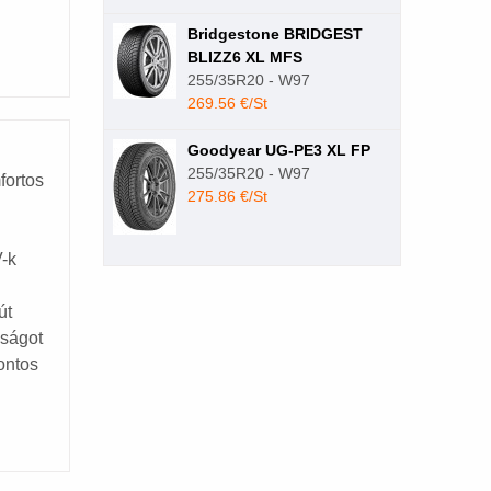
Bridgestone BRIDGEST
BLIZZ6 XL MFS
255/35R20 - W97
269.56 €/St
Goodyear UG-PE3 XL FP
255/35R20 - W97
fortos
275.86 €/St
V-k
út
sságot
ontos