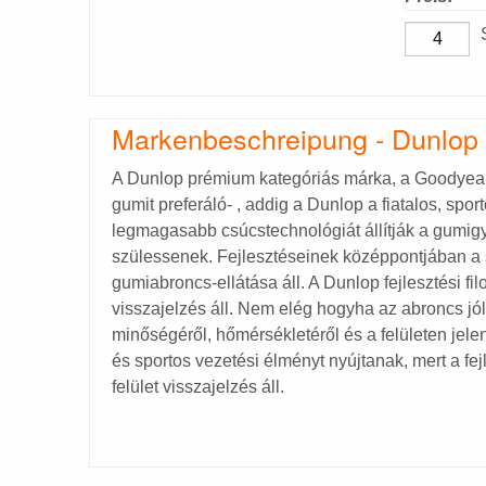
Markenbeschreipung - Dunlop
A Dunlop prémium kategóriás márka, a Goodyear
gumit preferáló- , addig a Dunlop a fiatalos, spor
legmagasabb csúcstechnológiát állítják a gumigy
szülessenek. Fejlesztéseinek középpontjában a 
gumiabroncs-ellátása áll. A Dunlop fejlesztési f
visszajelzés áll. Nem elég hogyha az abroncs jól k
minőségéről, hőmérsékletéről és a felületen jel
és sportos vezetési élményt nyújtanak, mert a fe
felület visszajelzés áll.