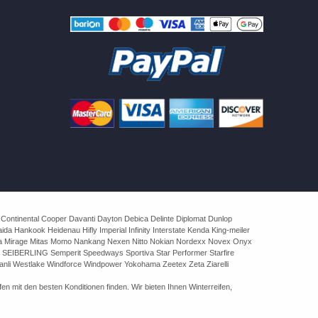
 Continental Cooper Davanti Dayton Debica Delinte Diplomat Dunlop
 Hankook Heidenau Hifly Imperial Infinity Interstate Kenda King-meiler
rva Mirage Mitas Momo Nankang Nexen Nitto Nokian Nordexx Novex Onyx
 SEIBERLING Semperit Speedways Sportiva Star Performer Starfire
nli Westlake Windforce Windpower Yokohama Zeetex Zeta Ziarelli
n mit den besten Konditionen finden. Wir bieten Ihnen Winterreifen,