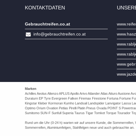
KONTAKTDATEN
UNSER
Gebrauchtreifen.co.at
www.reife
info@gebrauchtreifen.co.at
www.hasz
www.rabl
www.rabl
www.gebra
www.jazd
Marken
Achilles Aeolus Altenzo APLUS Apollo Arivo Atlander Atlas Atturo Auston
Duraturn EP Tyre Evergreen Falken Firemax Firestone Fortuna Fortune Ful
Kingstar Kleber Kormoran Kumho Landsail Landspider Lanvigator Lassa 
Optimo Orium Ovation Petlas Pirelli Platin Pneus Ovada POINT S Powert
Sumitomo SUN-F Sunfull Superia Taurus Tigar Tomket Torque Tourador Toy
Rund um die Uhr (0-24 h) warten wir auf unsere Kunde, die Sommerreifen, Wi
Sommerreifen, Aluminiumfelgen, Stahlfelgen neue und auch gebrauchte an.