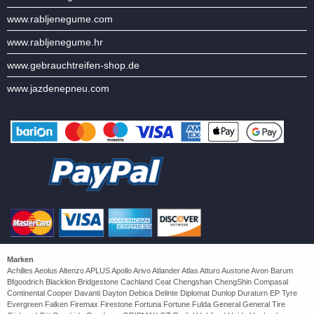
www.rabljenegume.com
www.rabljenegume.hr
www.gebrauchtreifen-shop.de
www.jazdenepneu.com
Marken
Achilles Aeolus Altenzo APLUS Apollo Arivo Atlander Atlas Atturo Austone Avon Barum
Bfgoodrich Blacklion Bridgestone Cachland Ceat Chengshan ChengShin Compasal
Continental Cooper Davanti Dayton Debica Delinte Diplomat Dunlop Duraturn EP Tyre
Evergreen Falken Firemax Firestone Fortuna Fortune Fulda General General Tire