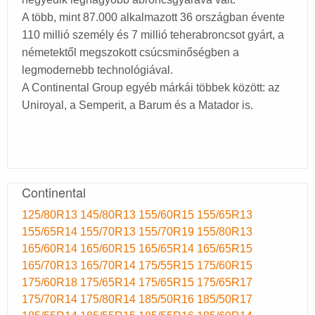
A több, mint 87.000 alkalmazott 36 országban évente
110 millió személy és 7 millió teherabroncsot gyárt, a
németektől megszokott csúcsminőségben a
legmodernebb technológiával.
A Continental Group egyéb márkái többek között: az
Uniroyal, a Semperit, a Barum és a Matador is.
Continental
125/80R13
145/80R13
155/60R15
155/65R13
155/65R14
155/70R13
155/70R19
155/80R13
165/60R14
165/60R15
165/65R14
165/65R15
165/70R13
165/70R14
175/55R15
175/60R15
175/60R18
175/65R14
175/65R15
175/65R17
175/70R14
175/80R14
185/50R16
185/50R17