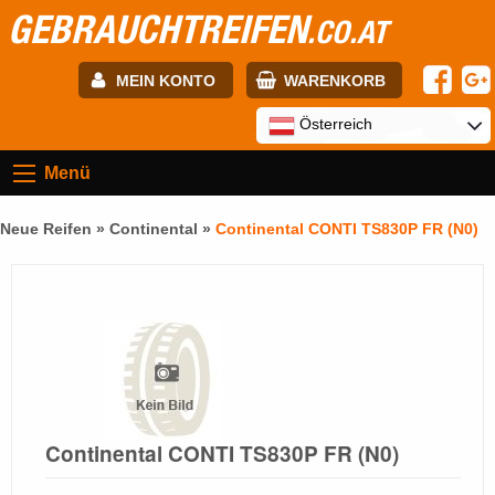
GEBRAUCHTREIFEN
.CO.AT
MEIN KONTO
WARENKORB
E-mail:
Österreich
Menü
Passwort:
Neue Reifen »
Continental
»
Continental CONTI TS830P FR (N0)
Registrierung
ANMELDEN
Continental CONTI TS830P FR (N0)