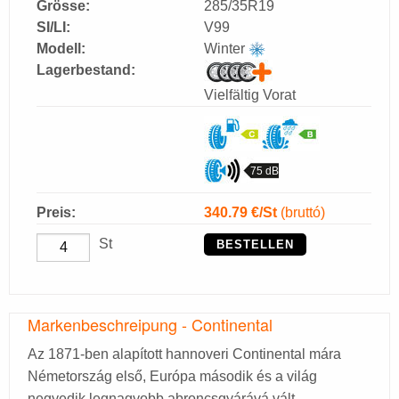
Grösse:
285/35R19
SI/LI:
V99
Modell:
Winter
Lagerbestand:
Vielfältig Vorat
75 dB
Preis:
340.79
€/St
(bruttó)
St
BESTELLEN
Markenbeschreipung - Continental
Az 1871-ben alapított hannoveri Continental mára
Németország első, Európa második és a világ
negyedik legnagyobb abroncsgyárává vált.