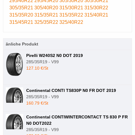
295/40R22
295/45R20
305/30R20
305/30R21
305/35R21
305/40R20
315/30R21
315/30R22
315/35R20
315/35R21
315/35R22
315/40R21
315/45R21
325/35R22
325/40R22
änliche Produkt
Pirelli W240S2 N0 DOT 2019
285/35R19 - V99
127.10 €/St
Continental CONTI TS830P N0 FR DOT 2019
285/35R19 - V99
160.79 €/St
Continental CONTIWINTERCONTACT TS 830 P FR
N0 DOT2022
285/35R19 - V99